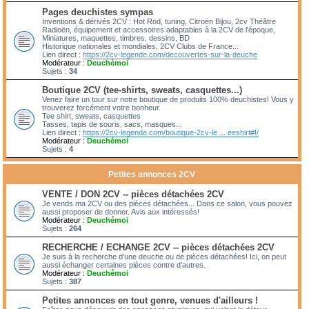
Pages deuchistes sympas
Inventions & dérivés 2CV : Hot Rod, tuning, Citroën Bijou, 2cv Théâtre
Radioën, équipement et accessoires adaptables à la 2CV de l'époque,
Miniatures, maquettes, timbres, dessins, BD
Historique nationales et mondiales, 2CV Clubs de France...
Lien direct :
https://2cv-legende.com/decouvertes-sur-la-deuche
Modérateur :
Deuchémoi
Sujets :
34
Boutique 2CV (tee-shirts, sweats, casquettes...)
Venez faire un tour sur notre boutique de produits 100% deuchistes! Vous y
trouverez forcément votre bonheur.
Tee shirt, sweats, casquettes
Tasses, tapis de souris, sacs, masques...
Lien direct :
https://2cv-legende.com/boutique-2cv-le ... eeshirt#!/
Modérateur :
Deuchémoi
Sujets :
4
Petites annonces 2CV
VENTE / DON 2CV -- pièces détachées 2CV
Je vends ma 2CV ou des pièces détachées... Dans ce salon, vous pouvez
aussi proposer de donner. Avis aux intéressés!
Modérateur :
Deuchémoi
Sujets :
264
RECHERCHE / ECHANGE 2CV -- pièces détachées 2CV
Je suis à la recherche d'une deuche ou de pièces détachées! Ici, on peut
aussi échanger certaines pièces contre d'autres.
Modérateur :
Deuchémoi
Sujets :
387
Petites annonces en tout genre, venues d'ailleurs !