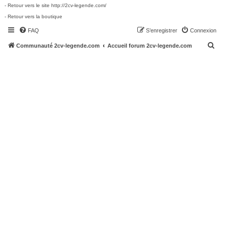
- Retour vers le site http://2cv-legende.com/
- Retour vers la boutique
FAQ
S’enregistrer
Connexion
R
Communauté 2cv-legende.com
Accueil forum 2cv-legende.com
e
c
h
e
r
c
h
e
r