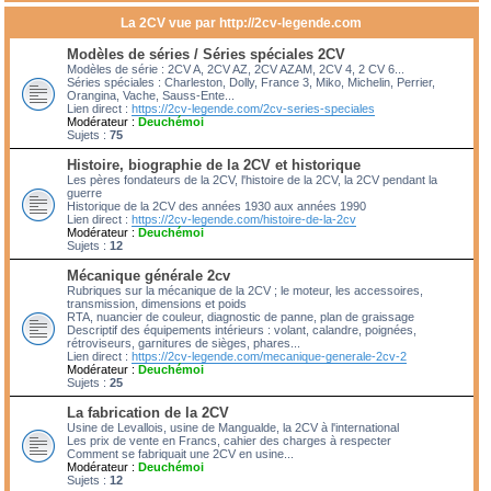
La 2CV vue par http://2cv-legende.com
Modèles de séries / Séries spéciales 2CV
Modèles de série : 2CV A, 2CV AZ, 2CV AZAM, 2CV 4, 2 CV 6...
Séries spéciales : Charleston, Dolly, France 3, Miko, Michelin, Perrier,
Orangina, Vache, Sauss-Ente...
Lien direct :
https://2cv-legende.com/2cv-series-speciales
Modérateur :
Deuchémoi
Sujets :
75
Histoire, biographie de la 2CV et historique
Les pères fondateurs de la 2CV, l'histoire de la 2CV, la 2CV pendant la
guerre
Historique de la 2CV des années 1930 aux années 1990
Lien direct :
https://2cv-legende.com/histoire-de-la-2cv
Modérateur :
Deuchémoi
Sujets :
12
Mécanique générale 2cv
Rubriques sur la mécanique de la 2CV ; le moteur, les accessoires,
transmission, dimensions et poids
RTA, nuancier de couleur, diagnostic de panne, plan de graissage
Descriptif des équipements intérieurs : volant, calandre, poignées,
rétroviseurs, garnitures de sièges, phares...
Lien direct :
https://2cv-legende.com/mecanique-generale-2cv-2
Modérateur :
Deuchémoi
Sujets :
25
La fabrication de la 2CV
Usine de Levallois, usine de Mangualde, la 2CV à l'international
Les prix de vente en Francs, cahier des charges à respecter
Comment se fabriquait une 2CV en usine...
Modérateur :
Deuchémoi
Sujets :
12