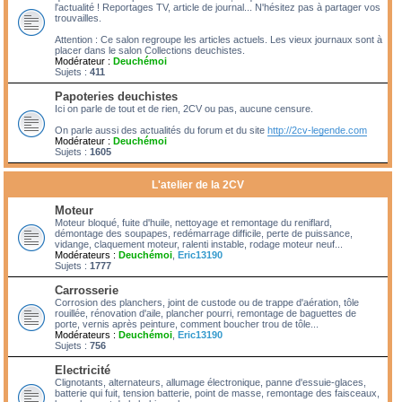
l'actualité ! Reportages TV, article de journal... N'hésitez pas à partager vos
trouvailles.
Attention : Ce salon regroupe les articles actuels. Les vieux journaux sont à
placer dans le salon Collections deuchistes.
Modérateur :
Deuchémoi
Sujets :
411
Papoteries deuchistes
Ici on parle de tout et de rien, 2CV ou pas, aucune censure.
On parle aussi des actualités du forum et du site
http://2cv-legende.com
Modérateur :
Deuchémoi
Sujets :
1605
L'atelier de la 2CV
Moteur
Moteur bloqué, fuite d'huile, nettoyage et remontage du reniflard,
démontage des soupapes, redémarrage difficile, perte de puissance,
vidange, claquement moteur, ralenti instable, rodage moteur neuf...
Modérateurs :
Deuchémoi
,
Eric13190
Sujets :
1777
Carrosserie
Corrosion des planchers, joint de custode ou de trappe d'aération, tôle
rouillée, rénovation d'aile, plancher pourri, remontage de baguettes de
porte, vernis après peinture, comment boucher trou de tôle...
Modérateurs :
Deuchémoi
,
Eric13190
Sujets :
756
Electricité
Clignotants, alternateurs, allumage électronique, panne d'essuie-glaces,
batterie qui fuit, tension batterie, point de masse, remontage des faisceaux,