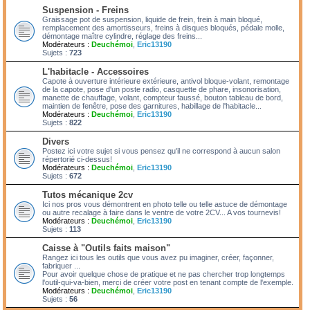
Suspension - Freins
Graissage pot de suspension, liquide de frein, frein à main bloqué,
remplacement des amortisseurs, freins à disques bloqués, pédale molle,
démontage maître cylindre, réglage des freins...
Modérateurs :
Deuchémoi
,
Eric13190
Sujets :
723
L'habitacle - Accessoires
Capote à ouverture intérieure extérieure, antivol bloque-volant, remontage
de la capote, pose d'un poste radio, casquette de phare, insonorisation,
manette de chauffage, volant, compteur faussé, bouton tableau de bord,
maintien de fenêtre, pose des garnitures, habillage de l'habitacle...
Modérateurs :
Deuchémoi
,
Eric13190
Sujets :
822
Divers
Postez ici votre sujet si vous pensez qu'il ne correspond à aucun salon
répertorié ci-dessus!
Modérateurs :
Deuchémoi
,
Eric13190
Sujets :
672
Tutos mécanique 2cv
Ici nos pros vous démontrent en photo telle ou telle astuce de démontage
ou autre recalage à faire dans le ventre de votre 2CV... A vos tournevis!
Modérateurs :
Deuchémoi
,
Eric13190
Sujets :
113
Caisse à "Outils faits maison"
Rangez ici tous les outils que vous avez pu imaginer, créer, façonner,
fabriquer ...
Pour avoir quelque chose de pratique et ne pas chercher trop longtemps
l'outil-qui-va-bien, merci de créer votre post en tenant compte de l'exemple.
Modérateurs :
Deuchémoi
,
Eric13190
Sujets :
56