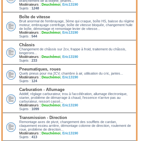
branchement de la bobine, phares...
Modérateurs :
Deuchémoi
,
Eric13190
Sujets :
1248
Boîte de vitesse
Bruit anormal de l'embrayage, 3ème qui craque, boîte HS, baisse du régime
moteur, embrayage centrifuge, boîte de vitesse bloquée, changement huile
de boîte, démontage et remontage levier de vitesse...
Modérateurs :
Deuchémoi
,
Eric13190
Sujets :
544
Châssis
Changement de châssis sur 2cv, frappe à froid, traitement du châssis,
longerons...
Modérateurs :
Deuchémoi
,
Eric13190
Sujets :
233
Pneumatiques, roues
Quels pneus pour ma 2CV, chambre à air, utilisation du cric, jantes...
Modérateurs :
Deuchémoi
,
Eric13190
Sujets :
124
Carburation - Allumage
Additif, réglage carburateur, trou à l'accélération, allumage électronique,
starter, problème de démarrage à chaud, l'essence n'arrive pas au
carburateur, ressort cassé...
Modérateurs :
Deuchémoi
,
Eric13190
Sujets :
1099
Transmission - Direction
Remontage axes de pivot, changement des soufflets de cardan,
claquement essieu arrière, démontage colonne de direction, roulement de
roue, problème de direction...
Modérateurs :
Deuchémoi
,
Eric13190
Sujets :
413