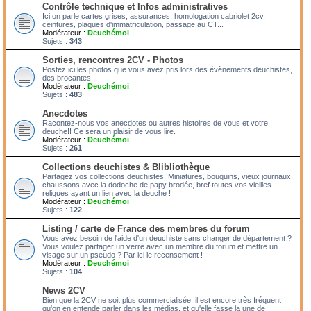
Contrôle technique et Infos administratives
Ici on parle cartes grises, assurances, homologation cabriolet 2cv,
ceintures, plaques d'immatriculation, passage au CT...
Modérateur :
Deuchémoi
Sujets :
343
Sorties, rencontres 2CV - Photos
Postez ici les photos que vous avez pris lors des évènements deuchistes,
des brocantes...
Modérateur :
Deuchémoi
Sujets :
483
Anecdotes
Racontez-nous vos anecdotes ou autres histoires de vous et votre
deuche!! Ce sera un plaisir de vous lire.
Modérateur :
Deuchémoi
Sujets :
261
Collections deuchistes & Blibliothèque
Partagez vos collections deuchistes! Miniatures, bouquins, vieux journaux,
chaussons avec la dodoche de papy brodée, bref toutes vos vieilles
reliques ayant un lien avec la deuche !
Modérateur :
Deuchémoi
Sujets :
122
Listing / carte de France des membres du forum
Vous avez besoin de l'aide d'un deuchiste sans changer de département ?
Vous voulez partager un verre avec un membre du forum et mettre un
visage sur un pseudo ? Par ici le recensement !
Modérateur :
Deuchémoi
Sujets :
104
News 2CV
Bien que la 2CV ne soit plus commercialisée, il est encore très fréquent
qu'on en entende parler dans les médias, et qu'elle fasse la une de