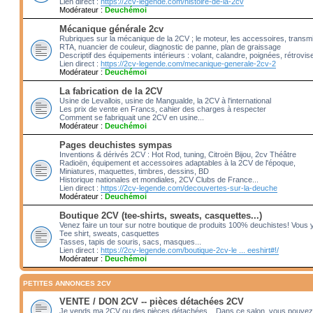
Lien direct :
https://2cv-legende.com/histoire-de-la-2cv
Modérateur :
Deuchémoi
Mécanique générale 2cv
Rubriques sur la mécanique de la 2CV ; le moteur, les accessoires, transm
RTA, nuancier de couleur, diagnostic de panne, plan de graissage
Descriptif des équipements intérieurs : volant, calandre, poignées, rétrovis
Lien direct :
https://2cv-legende.com/mecanique-generale-2cv-2
Modérateur :
Deuchémoi
La fabrication de la 2CV
Usine de Levallois, usine de Mangualde, la 2CV à l'international
Les prix de vente en Francs, cahier des charges à respecter
Comment se fabriquait une 2CV en usine...
Modérateur :
Deuchémoi
Pages deuchistes sympas
Inventions & dérivés 2CV : Hot Rod, tuning, Citroën Bijou, 2cv Théâtre
Radioën, équipement et accessoires adaptables à la 2CV de l'époque,
Miniatures, maquettes, timbres, dessins, BD
Historique nationales et mondiales, 2CV Clubs de France...
Lien direct :
https://2cv-legende.com/decouvertes-sur-la-deuche
Modérateur :
Deuchémoi
Boutique 2CV (tee-shirts, sweats, casquettes...)
Venez faire un tour sur notre boutique de produits 100% deuchistes! Vous 
Tee shirt, sweats, casquettes
Tasses, tapis de souris, sacs, masques...
Lien direct :
https://2cv-legende.com/boutique-2cv-le ... eeshirt#!/
Modérateur :
Deuchémoi
PETITES ANNONCES 2CV
VENTE / DON 2CV -- pièces détachées 2CV
Je vends ma 2CV ou des pièces détachées... Dans ce salon, vous pouvez 