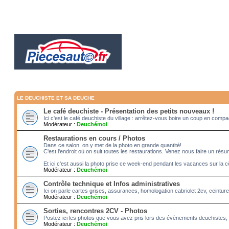
LE DEUCHISTE ET SA DEUCHE
Le café deuchiste - Présentation des petits nouveaux !
Ici c'est le café deuchiste du village : arrêtez-vous boire un coup en com
Modérateur :
Deuchémoi
Restaurations en cours / Photos
Dans ce salon, on y met de la photo en grande quantité!
C'est l'endroit où on suit toutes les restaurations. Venez nous faire un rés
Et ici c'est aussi la photo prise ce week-end pendant les vacances sur la c
Modérateur :
Deuchémoi
Contrôle technique et Infos administratives
Ici on parle cartes grises, assurances, homologation cabriolet 2cv, ceintur
Modérateur :
Deuchémoi
Sorties, rencontres 2CV - Photos
Postez ici les photos que vous avez pris lors des évènements deuchistes, 
Modérateur :
Deuchémoi