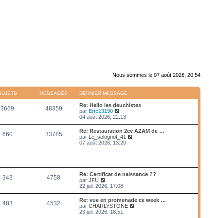
Nous sommes le 07 août 2026, 20:54
SUJETS
MESSAGES
DERNIER MESSAGE
Re: Hello les deuchistes
3669
48359
V
par
Eric13190
o
04 août 2026, 22:13
i
r
Re: Restauration 2cv AZAM de …
660
33785
l
V
par
Le_solognot_41
e
o
07 août 2026, 13:20
d
i
e
r
r
l
n
e
i
d
Re: Certificat de naissance ??
e
343
4758
e
V
par
JFU
r
r
o
22 juil. 2026, 17:08
m
n
i
e
i
r
s
Re: vue en promenade ce week …
e
483
4532
l
s
V
par
CHARLYSTONE
r
e
a
o
23 juil. 2026, 18:51
m
d
g
i
e