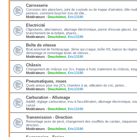
Carrosserie
Corrosion des planchers, joint de custode ou de trappe d'aération, tôle roui
peinture, comment boucher trou de tôle...
Modérateurs :
Deuchémoi
,
Eric13190
Electricité
Clignotants, alternateurs, allumage électronique, panne d'essuie-glaces, bat
branchement de la bobine, phares...
Modérateurs :
Deuchémoi
,
Eric13190
Boîte de vitesse
Bruit anormal de l'embrayage, 3ème qui craque, boîte HS, baisse du régime
démontage et remontage levier de vitesse...
Modérateurs :
Deuchémoi
,
Eric13190
Châssis
Changement de châssis sur 2cv, frappe à froid, traitement du châssis, long
Modérateurs :
Deuchémoi
,
Eric13190
Pneumatiques, roues
Quels pneus pour ma 2CV, chambre à air, utilisation du cric, jantes...
Modérateurs :
Deuchémoi
,
Eric13190
Carburation - Allumage
Additif, réglage carburateur, trou à l'accélération, allumage électronique, 
cassé...
Modérateurs :
Deuchémoi
,
Eric13190
Transmission - Direction
Remontage axes de pivot, changement des soufflets de cardan, claquement
direction...
Modérateurs :
Deuchémoi
,
Eric13190