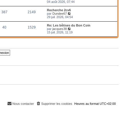
e
o
04 août 2026, 07:44
r
i
m
r
Recherche 2cv6
e
387
2149
l
V
par
Dundee67
s
e
o
29 juil. 2026, 04:54
s
d
i
a
e
r
g
Re: Les bêtises du Bon Coin
r
40
1529
l
e
V
par
jacques38
n
e
o
15 juil. 2026, 11:19
i
d
i
e
e
r
r
r
l
m
n
e
e
i
d
s
e
e
s
r
r
a
m
n
g
e
i
e
s
e
s
r
a
m
g
e
e
s
s
a
g
e
Nous contacter
Supprimer les cookies
Heures au format
UTC+02:00