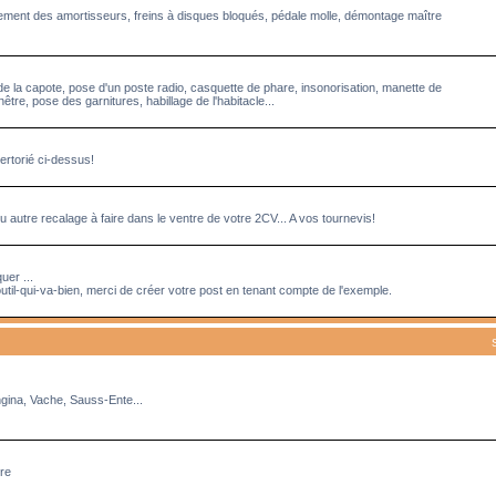
acement des amortisseurs, freins à disques bloqués, pédale molle, démontage maître
de la capote, pose d'un poste radio, casquette de phare, insonorisation, manette de
tre, pose des garnitures, habillage de l'habitacle...
ertorié ci-dessus!
 autre recalage à faire dans le ventre de votre 2CV... A vos tournevis!
uer ...
util-qui-va-bien, merci de créer votre post en tenant compte de l'exemple.
ngina, Vache, Sauss-Ente...
rre