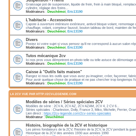
Suspension - Freins
Graissage pot de suspension, liquide de frein, frein à main bloqué, rempl
cylindre, réglage des freins...
Modérateurs :
Deuchémoi
,
Eric13190
L'habitacle - Accessoires
Capote à ouverture intérieure extérieure, antivol bloque-volant, remontage 
chauffage, volant, compteur faussé, bouton tableau de bord, maintien de fenê
Modérateurs :
Deuchémoi
,
Eric13190
Divers
Postez ici votre sujet si vous pensez qu'il ne correspond à aucun salon rép
Modérateurs :
Deuchémoi
,
Eric13190
Tutos mécanique 2cv
Ici nos pros vous démontrent en photo telle ou telle astuce de démontage ou
Modérateurs :
Deuchémoi
,
Eric13190
Caisse à "Outils faits maison"
Rangez ici tous les outils que vous avez pu imaginer, créer, façonner, fabriq
Pour avoir quelque chose de pratique et ne pas chercher trop longtemps l'o
Modérateurs :
Deuchémoi
,
Eric13190
LA 2CV VUE PAR HTTP://2CV-LEGENDE.COM
Modèles de séries / Séries spéciales 2CV
Modèles de série : 2CV A, 2CV AZ, 2CV AZAM, 2CV 4, 2 CV 6...
Séries spéciales : Charleston, Dolly, France 3, Miko, Michelin, Perrier, Ora
Lien direct :
https://2cv-legende.com/2cv-series-speciales
Modérateur :
Deuchémoi
Histoire, biographie de la 2CV et historique
Les pères fondateurs de la 2CV, l'histoire de la 2CV, la 2CV pendant la gue
Historique de la 2CV des années 1930 aux années 1990