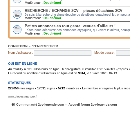
Modérateur :
Deuchémoi
RECHERCHE / ECHANGE 2CV -- pièces détachées 2CV
Je suis à la recherche d'une deuche ou de pièces détachées! Ici, on peut 
Modérateur :
Deuchémoi
Petites annonces en tout genre, venues d'ailleurs !
Faîtes nous découvrir des annonces atypiques, qui valent le détour, comiqu
Modérateur :
Deuchémoi
CONNEXION
•
S’ENREGISTRER
Nom d’utilisateur :
Mot de passe :
QUI EST EN LIGNE
Au total il y a
821
utilisateurs en ligne : 6 enregistrés, 0 invisible et 815 invités (d’après
Le record du nombre d’utilisateurs en ligne est de
9914
, le 16 avr. 2026, 04:13
STATISTIQUES
229056
messages •
17091
sujets •
5212
membres • Le membre enregistré le plus réce
www.piecesauto-pro.fr
Communauté 2cv-legende.com
Accueil forum 2cv-legende.com