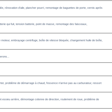
llée, rénovation d'aile, plancher pourri, remontage de baguettes de porte, vernis après
terie qui fuit, tension batterie, point de masse, remontage des faisceaux,
 moteur, embrayage centrifuge, boîte de vitesse bloquée, changement huile de boîte,
erons...
starter, problème de démarrage à chaud, l'essence n'arrive pas au carburateur, ressort
 essieu arrière, démontage colonne de direction, roulement de roue, problème de