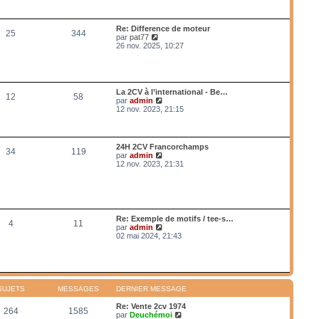
a
n
r
g
i
l
e
e
e
Re: Difference de moteur
r
25
344
d
V
par
pat77
m
e
o
26 nov. 2025, 10:27
e
r
i
s
n
r
s
i
l
a
e
e
g
r
d
e
La 2CV à l’international - Be…
m
12
58
e
V
par
admin
e
r
o
12 nov. 2023, 21:15
s
n
i
s
i
r
a
e
l
g
r
e
e
24H 2CV Francorchamps
m
34
119
d
V
par
admin
e
e
o
12 nov. 2023, 21:31
s
r
i
s
n
r
a
i
l
g
e
e
e
r
d
m
e
Re: Exemple de motifs / tee-s…
e
4
11
r
V
par
admin
s
n
o
02 mai 2024, 21:43
s
i
i
a
e
r
g
r
l
e
m
e
e
d
s
e
SUJETS
MESSAGES
DERNIER MESSAGE
s
r
a
n
Re: Vente 2cv 1974
g
264
1585
i
V
par
Deuchémoi
e