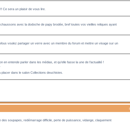
Ce sera un plaisir de vous lire.
 chaussons avec la dodoche de papy brodée, bref toutes vos vieilles reliques ayant
 Vous voulez partager un verre avec un membre du forum et mettre un visage sur un
n en entende parler dans les médias, et qu'elle fasse la une de l'actualité !
.
à placer dans le salon Collections deuchistes.
ge des soupapes, redémarrage difficile, perte de puissance, vidange, claquement