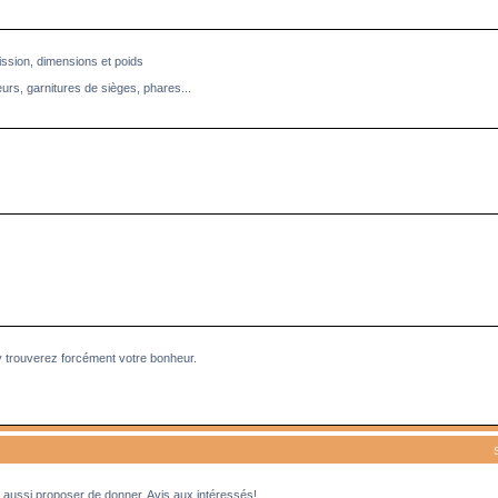
ission, dimensions et poids
eurs, garnitures de sièges, phares...
y trouverez forcément votre bonheur.
aussi proposer de donner. Avis aux intéressés!