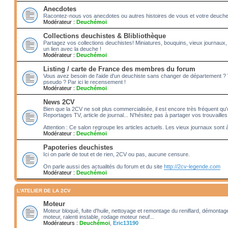
Anecdotes
Racontez-nous vos anecdotes ou autres histoires de vous et votre deuche!! 
Modérateur :
Deuchémoi
Collections deuchistes & Blibliothèque
Partagez vos collections deuchistes! Miniatures, bouquins, vieux journaux,
un lien avec la deuche !
Modérateur :
Deuchémoi
Listing / carte de France des membres du forum
Vous avez besoin de l'aide d'un deuchiste sans changer de département ?
pseudo ? Par ici le recensement !
Modérateur :
Deuchémoi
News 2CV
Bien que la 2CV ne soit plus commercialisée, il est encore très fréquent qu'o
Reportages TV, article de journal... N'hésitez pas à partager vos trouvailles
Attention : Ce salon regroupe les articles actuels. Les vieux journaux sont 
Modérateur :
Deuchémoi
Papoteries deuchistes
Ici on parle de tout et de rien, 2CV ou pas, aucune censure.
On parle aussi des actualités du forum et du site
http://2cv-legende.com
Modérateur :
Deuchémoi
L'ATELIER DE LA 2CV
Moteur
Moteur bloqué, fuite d'huile, nettoyage et remontage du reniflard, démonta
moteur, ralenti instable, rodage moteur neuf...
Modérateurs :
Deuchémoi
,
Eric13190