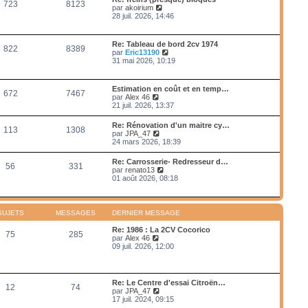
e
723
8123
e
s
V
par
akoirium
e
d
s
o
28 juil. 2026, 14:46
r
e
a
i
m
r
g
r
e
n
e
l
s
Re: Tableau de bord 2cv 1974
i
822
8389
e
s
V
par
Eric13190
e
d
a
o
31 mai 2026, 10:19
r
e
g
i
m
r
e
r
e
n
l
s
Estimation en coût et en temp…
i
672
7467
e
s
V
par
Alex 46
e
d
a
o
21 juil. 2026, 13:37
r
e
g
i
m
r
e
r
e
Re: Rénovation d'un maitre cy…
n
113
1308
l
s
V
par
JPA_47
i
e
s
o
24 mars 2026, 18:39
e
d
a
i
r
e
g
r
m
Re: Carrosserie- Redresseur d…
r
e
56
331
l
e
V
par
renato13
n
e
s
o
01 août 2026, 08:18
i
d
s
i
e
e
a
r
r
r
g
l
m
n
e
e
e
SUJETS
MESSAGES
DERNIER MESSAGE
i
d
s
e
e
s
Re: 1986 : La 2CV Cocorico
r
75
285
r
a
V
par
Alex 46
m
n
g
o
09 juil. 2026, 12:00
e
i
e
i
s
e
r
s
r
l
a
m
e
g
Re: Le Centre d'essai Citroën…
e
12
74
d
e
V
par
JPA_47
s
e
o
17 juil. 2024, 09:15
s
r
i