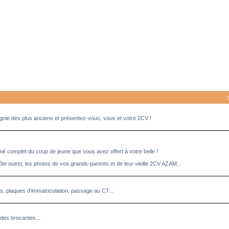
pagnie des plus anciens et présentez-vous, vous et votre 2CV !
umé complet du coup de jeune que vous avez offert à votre belle !
ôte ouest, les photos de vos grands-parents et de leur vieille 2CV AZAM...
es, plaques d'immatriculation, passage au CT...
des brocantes...