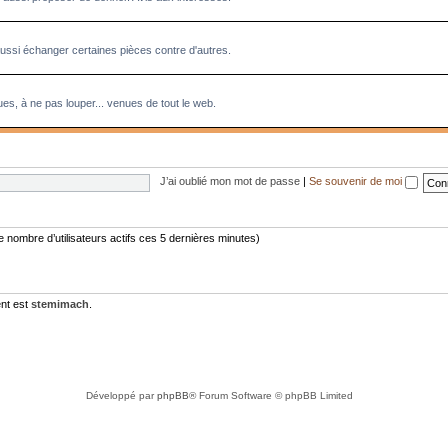
aussi échanger certaines pièces contre d'autres.
es, à ne pas louper... venues de tout le web.
J’ai oublié mon mot de passe
|
Se souvenir de moi
 le nombre d’utilisateurs actifs ces 5 dernières minutes)
nt est
stemimach
.
Développé par
phpBB
® Forum Software © phpBB Limited