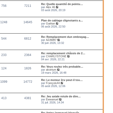
m
l
Re: Quelle quantité de peintu…
e
756
7211
e
V
par
Alex 46
s
d
o
03 août 2026, 20:19
s
e
i
a
r
r
g
n
l
e
Plan de cablage clignotants a…
i
1248
14645
e
V
par
Gaëtan
e
d
o
06 août 2026, 22:50
r
e
i
m
r
r
e
n
l
s
Re: Remplacement dun embrayag…
i
544
6812
e
s
V
par
AZAM87
e
d
a
o
30 juin 2026, 13:32
r
e
g
i
m
r
e
r
e
n
l
s
Re: remplacement châssis de 2…
i
233
2364
e
s
V
par
CHARLYSTONE
e
d
a
o
04 avr. 2026, 22:21
r
e
g
i
m
r
e
r
e
Re: Vous roulez très probable…
n
124
1826
l
s
V
par
akoirium
i
e
s
o
19 mars 2026, 16:48
e
d
a
i
r
e
g
r
m
Re: Le moteur 2cv peut-il tou…
r
e
1099
14772
l
e
V
par
François44
n
e
s
o
05 août 2026, 12:06
i
d
s
i
e
e
a
r
r
r
g
l
m
Re: Jeu axiale rotule de dire…
n
e
413
4381
e
e
V
par
Ewwanuel
i
d
s
o
31 juil. 2026, 14:34
e
e
s
i
r
r
a
r
m
n
g
l
e
Re: freins (presque) bloqués
i