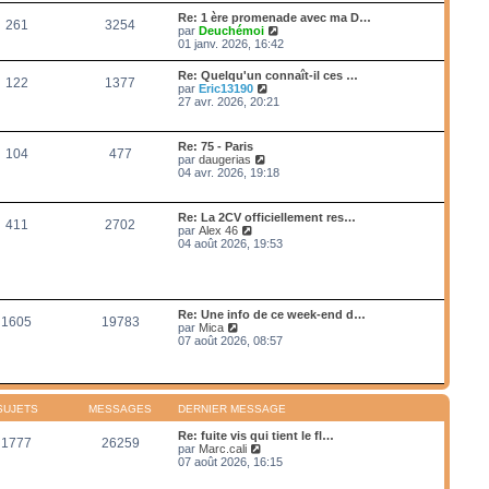
e
e
r
s
Re: 1 ère promenade avec ma D…
r
261
3254
l
s
V
par
Deuchémoi
n
e
a
o
01 janv. 2026, 16:42
i
d
g
i
e
e
e
r
r
Re: Quelqu'un connaît-il ces …
r
122
1377
l
m
V
par
Eric13190
n
e
e
o
27 avr. 2026, 20:21
i
d
s
i
e
e
s
r
r
r
a
l
m
Re: 75 - Paris
n
g
104
477
e
e
V
par
daugerias
i
e
d
s
o
04 avr. 2026, 19:18
e
e
s
i
r
r
a
r
m
n
g
l
e
Re: La 2CV officiellement res…
i
e
411
2702
e
s
V
par
Alex 46
e
d
s
o
04 août 2026, 19:53
r
e
a
i
m
r
g
r
e
n
e
l
s
i
e
s
e
d
a
Re: Une info de ce week-end d…
r
1605
19783
e
g
V
par
Mica
m
r
e
o
07 août 2026, 08:57
e
n
i
s
i
r
s
e
l
a
r
e
g
m
d
e
SUJETS
MESSAGES
DERNIER MESSAGE
e
e
s
r
Re: fuite vis qui tient le fl…
s
1777
26259
n
V
par
Marc.cali
a
i
o
07 août 2026, 16:15
g
e
i
e
r
r