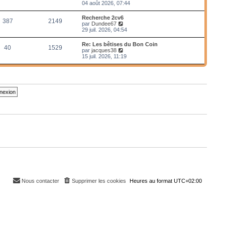
e
o
04 août 2026, 07:44
r
i
m
r
Recherche 2cv6
e
387
2149
l
V
par
Dundee67
s
e
o
29 juil. 2026, 04:54
s
d
i
a
e
r
g
Re: Les bêtises du Bon Coin
r
40
1529
l
e
V
par
jacques38
n
e
o
15 juil. 2026, 11:19
i
d
i
e
e
r
r
r
l
m
n
e
e
i
d
s
e
e
s
r
r
a
m
n
g
e
i
e
s
e
s
r
a
m
g
e
e
s
s
a
g
e
Nous contacter
Supprimer les cookies
Heures au format
UTC+02:00