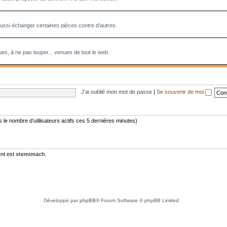
aussi échanger certaines pièces contre d'autres.
es, à ne pas louper... venues de tout le web.
J’ai oublié mon mot de passe
|
Se souvenir de moi
rès le nombre d’utilisateurs actifs ces 5 dernières minutes)
nt est
stemimach
.
Développé par
phpBB
® Forum Software © phpBB Limited