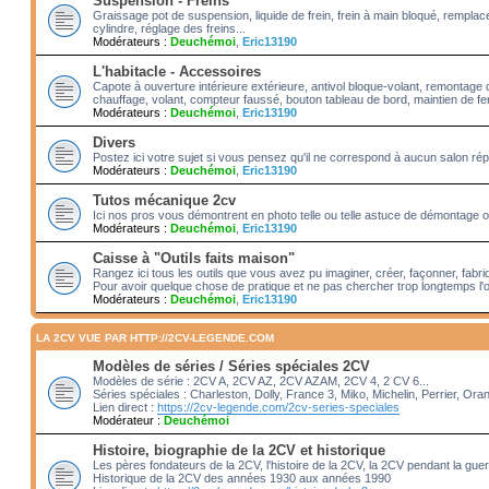
Suspension - Freins
Graissage pot de suspension, liquide de frein, frein à main bloqué, rempl
cylindre, réglage des freins...
Modérateurs :
Deuchémoi
,
Eric13190
L'habitacle - Accessoires
Capote à ouverture intérieure extérieure, antivol bloque-volant, remontage 
chauffage, volant, compteur faussé, bouton tableau de bord, maintien de fenê
Modérateurs :
Deuchémoi
,
Eric13190
Divers
Postez ici votre sujet si vous pensez qu'il ne correspond à aucun salon rép
Modérateurs :
Deuchémoi
,
Eric13190
Tutos mécanique 2cv
Ici nos pros vous démontrent en photo telle ou telle astuce de démontage ou
Modérateurs :
Deuchémoi
,
Eric13190
Caisse à "Outils faits maison"
Rangez ici tous les outils que vous avez pu imaginer, créer, façonner, fabriq
Pour avoir quelque chose de pratique et ne pas chercher trop longtemps l'o
Modérateurs :
Deuchémoi
,
Eric13190
LA 2CV VUE PAR HTTP://2CV-LEGENDE.COM
Modèles de séries / Séries spéciales 2CV
Modèles de série : 2CV A, 2CV AZ, 2CV AZAM, 2CV 4, 2 CV 6...
Séries spéciales : Charleston, Dolly, France 3, Miko, Michelin, Perrier, Ora
Lien direct :
https://2cv-legende.com/2cv-series-speciales
Modérateur :
Deuchémoi
Histoire, biographie de la 2CV et historique
Les pères fondateurs de la 2CV, l'histoire de la 2CV, la 2CV pendant la gue
Historique de la 2CV des années 1930 aux années 1990