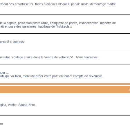
acement des amortisseurs, freins à disques bloqués, pédale molle, démontage maître
de la capote, pose d'un poste radio, casquette de phare, insonorisation, manette de
tre, pose des garnitures, habillage de l'habitacle...
ertorié ci-dessus!
 autre recalage à faire dans le ventre de votre 2CV... A vos tournevis!
uer ...
util-qui-va-bien, merci de créer votre post en tenant compte de l'exemple.
ngina, Vache, Sauss-Ente...
rre