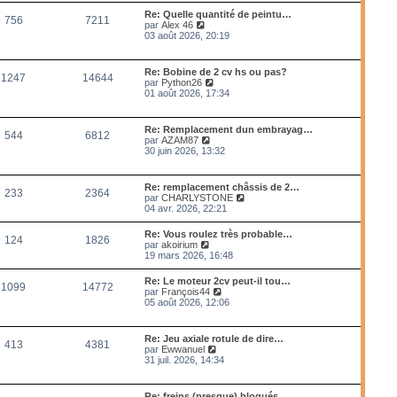
m
l
Re: Quelle quantité de peintu…
e
756
7211
e
V
par
Alex 46
s
d
o
03 août 2026, 20:19
s
e
i
a
r
r
g
n
l
e
Re: Bobine de 2 cv hs ou pas?
i
1247
14644
e
V
par
Python26
e
d
o
01 août 2026, 17:34
r
e
i
m
r
r
e
n
l
s
Re: Remplacement dun embrayag…
i
544
6812
e
s
V
par
AZAM87
e
d
a
o
30 juin 2026, 13:32
r
e
g
i
m
r
e
r
e
n
l
s
Re: remplacement châssis de 2…
i
233
2364
e
s
V
par
CHARLYSTONE
e
d
a
o
04 avr. 2026, 22:21
r
e
g
i
m
r
e
r
e
Re: Vous roulez très probable…
n
124
1826
l
s
V
par
akoirium
i
e
s
o
19 mars 2026, 16:48
e
d
a
i
r
e
g
r
m
Re: Le moteur 2cv peut-il tou…
r
e
1099
14772
l
e
V
par
François44
n
e
s
o
05 août 2026, 12:06
i
d
s
i
e
e
a
r
r
r
g
l
m
Re: Jeu axiale rotule de dire…
n
e
413
4381
e
e
V
par
Ewwanuel
i
d
s
o
31 juil. 2026, 14:34
e
e
s
i
r
r
a
r
m
n
g
l
e
Re: freins (presque) bloqués
i