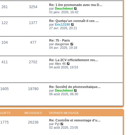
e
e
r
s
Re: 1 ère promenade avec ma D…
r
261
3254
l
s
V
par
Deuchémoi
n
e
a
o
01 janv. 2026, 16:42
i
d
g
i
e
e
e
r
r
Re: Quelqu'un connaît-il ces …
r
122
1377
l
m
V
par
Eric13190
n
e
e
o
27 avr. 2026, 20:21
i
d
s
i
e
e
s
r
r
r
a
l
m
Re: 75 - Paris
n
g
104
477
e
e
V
par
daugerias
i
e
d
s
o
04 avr. 2026, 19:18
e
e
s
i
r
r
a
r
m
n
g
l
e
Re: La 2CV officiellement res…
i
e
411
2702
e
s
V
par
Alex 46
e
d
s
o
04 août 2026, 19:53
r
e
a
i
m
r
g
r
e
n
e
l
s
i
e
s
e
d
a
Re: Société de photovoltaïque…
r
1605
19780
e
g
V
par
Deuchémoi
m
r
e
o
06 août 2026, 06:30
e
n
i
s
i
r
s
e
l
a
r
e
g
m
d
e
SUJETS
MESSAGES
DERNIER MESSAGE
e
e
s
r
Re: Contrôle et remontage d'u…
s
1775
26236
n
V
par
Pyl
a
i
o
02 août 2026, 23:05
g
e
i
e
r
r