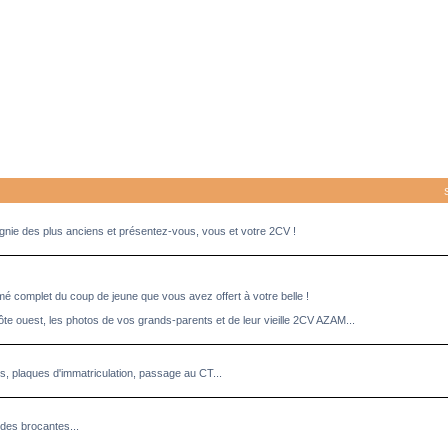
pagnie des plus anciens et présentez-vous, vous et votre 2CV !
umé complet du coup de jeune que vous avez offert à votre belle !
ôte ouest, les photos de vos grands-parents et de leur vieille 2CV AZAM...
es, plaques d'immatriculation, passage au CT...
des brocantes...