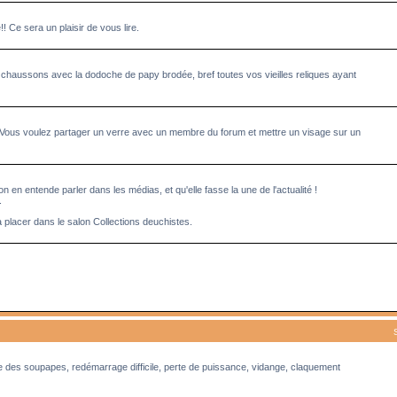
Ce sera un plaisir de vous lire.
 chaussons avec la dodoche de papy brodée, bref toutes vos vieilles reliques ayant
 Vous voulez partager un verre avec un membre du forum et mettre un visage sur un
n en entende parler dans les médias, et qu'elle fasse la une de l'actualité !
.
à placer dans le salon Collections deuchistes.
ge des soupapes, redémarrage difficile, perte de puissance, vidange, claquement