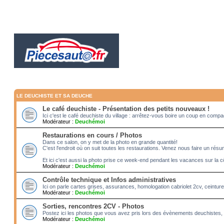
LE DEUCHISTE ET SA DEUCHE
Le café deuchiste - Présentation des petits nouveaux !
Ici c'est le café deuchiste du village : arrêtez-vous boire un coup en com
Modérateur :
Deuchémoi
Restaurations en cours / Photos
Dans ce salon, on y met de la photo en grande quantité!
C'est l'endroit où on suit toutes les restaurations. Venez nous faire un rés
Et ici c'est aussi la photo prise ce week-end pendant les vacances sur la c
Modérateur :
Deuchémoi
Contrôle technique et Infos administratives
Ici on parle cartes grises, assurances, homologation cabriolet 2cv, ceintur
Modérateur :
Deuchémoi
Sorties, rencontres 2CV - Photos
Postez ici les photos que vous avez pris lors des évènements deuchistes, 
Modérateur :
Deuchémoi