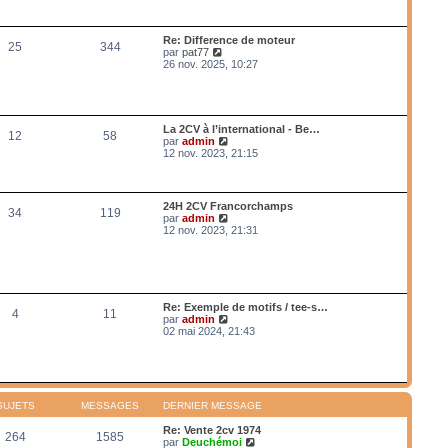
a
n
r
g
i
l
e
e
e
Re: Difference de moteur
r
25
344
d
V
par
pat77
m
e
o
26 nov. 2025, 10:27
e
r
i
s
n
r
s
i
l
a
e
e
g
r
d
e
La 2CV à l’international - Be…
m
12
58
e
V
par
admin
e
r
o
12 nov. 2023, 21:15
s
n
i
s
i
r
a
e
l
g
r
e
e
24H 2CV Francorchamps
m
34
119
d
V
par
admin
e
e
o
12 nov. 2023, 21:31
s
r
i
s
n
r
a
i
l
g
e
e
e
r
d
m
e
Re: Exemple de motifs / tee-s…
e
4
11
r
V
par
admin
s
n
o
02 mai 2024, 21:43
s
i
i
a
e
r
g
r
l
e
m
e
e
d
s
e
SUJETS
MESSAGES
DERNIER MESSAGE
s
r
a
n
Re: Vente 2cv 1974
g
264
1585
i
V
par
Deuchémoi
e