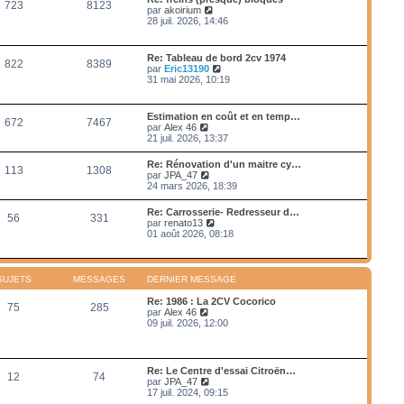
e
723
8123
e
s
V
par
akoirium
e
d
s
o
28 juil. 2026, 14:46
r
e
a
i
m
r
g
r
e
n
e
l
s
Re: Tableau de bord 2cv 1974
i
822
8389
e
s
V
par
Eric13190
e
d
a
o
31 mai 2026, 10:19
r
e
g
i
m
r
e
r
e
n
l
s
Estimation en coût et en temp…
i
672
7467
e
s
V
par
Alex 46
e
d
a
o
21 juil. 2026, 13:37
r
e
g
i
m
r
e
r
e
Re: Rénovation d'un maitre cy…
n
113
1308
l
s
V
par
JPA_47
i
e
s
o
24 mars 2026, 18:39
e
d
a
i
r
e
g
r
m
Re: Carrosserie- Redresseur d…
r
e
56
331
l
e
V
par
renato13
n
e
s
o
01 août 2026, 08:18
i
d
s
i
e
e
a
r
r
r
g
l
m
n
e
e
e
SUJETS
MESSAGES
DERNIER MESSAGE
i
d
s
e
e
s
Re: 1986 : La 2CV Cocorico
r
75
285
r
a
V
par
Alex 46
m
n
g
o
09 juil. 2026, 12:00
e
i
e
i
s
e
r
s
r
l
a
m
e
g
Re: Le Centre d'essai Citroën…
e
12
74
d
e
V
par
JPA_47
s
e
o
17 juil. 2024, 09:15
s
r
i