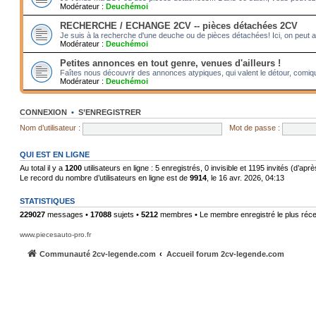
Modérateur :
Deuchémoi
RECHERCHE / ECHANGE 2CV -- pièces détachées 2CV
Je suis à la recherche d'une deuche ou de pièces détachées! Ici, on peut 
Modérateur :
Deuchémoi
Petites annonces en tout genre, venues d'ailleurs !
Faîtes nous découvrir des annonces atypiques, qui valent le détour, comiqu
Modérateur :
Deuchémoi
CONNEXION
•
S’ENREGISTRER
Nom d’utilisateur :
Mot de passe :
QUI EST EN LIGNE
Au total il y a
1200
utilisateurs en ligne : 5 enregistrés, 0 invisible et 1195 invités (d’ap
Le record du nombre d’utilisateurs en ligne est de
9914
, le 16 avr. 2026, 04:13
STATISTIQUES
229027
messages •
17088
sujets •
5212
membres • Le membre enregistré le plus réce
www.piecesauto-pro.fr
Communauté 2cv-legende.com
Accueil forum 2cv-legende.com