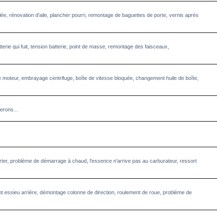
llée, rénovation d'aile, plancher pourri, remontage de baguettes de porte, vernis après
terie qui fuit, tension batterie, point de masse, remontage des faisceaux,
 moteur, embrayage centrifuge, boîte de vitesse bloquée, changement huile de boîte,
erons...
starter, problème de démarrage à chaud, l'essence n'arrive pas au carburateur, ressort
 essieu arrière, démontage colonne de direction, roulement de roue, problème de