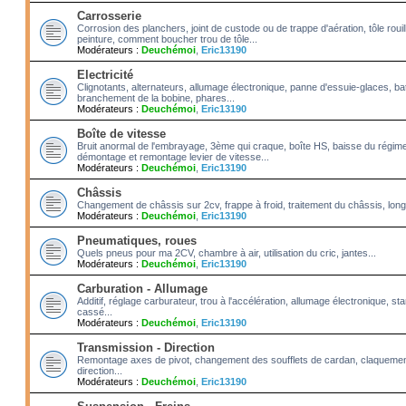
Carrosserie
Corrosion des planchers, joint de custode ou de trappe d'aération, tôle roui
peinture, comment boucher trou de tôle...
Modérateurs :
Deuchémoi
,
Eric13190
Electricité
Clignotants, alternateurs, allumage électronique, panne d'essuie-glaces, bat
branchement de la bobine, phares...
Modérateurs :
Deuchémoi
,
Eric13190
Boîte de vitesse
Bruit anormal de l'embrayage, 3ème qui craque, boîte HS, baisse du régime
démontage et remontage levier de vitesse...
Modérateurs :
Deuchémoi
,
Eric13190
Châssis
Changement de châssis sur 2cv, frappe à froid, traitement du châssis, long
Modérateurs :
Deuchémoi
,
Eric13190
Pneumatiques, roues
Quels pneus pour ma 2CV, chambre à air, utilisation du cric, jantes...
Modérateurs :
Deuchémoi
,
Eric13190
Carburation - Allumage
Additif, réglage carburateur, trou à l'accélération, allumage électronique, 
cassé...
Modérateurs :
Deuchémoi
,
Eric13190
Transmission - Direction
Remontage axes de pivot, changement des soufflets de cardan, claquement
direction...
Modérateurs :
Deuchémoi
,
Eric13190