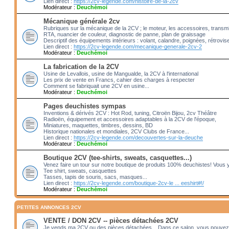
Lien direct :
https://2cv-legende.com/histoire-de-la-2cv
Modérateur :
Deuchémoi
Mécanique générale 2cv
Rubriques sur la mécanique de la 2CV ; le moteur, les accessoires, transm
RTA, nuancier de couleur, diagnostic de panne, plan de graissage
Descriptif des équipements intérieurs : volant, calandre, poignées, rétrovis
Lien direct :
https://2cv-legende.com/mecanique-generale-2cv-2
Modérateur :
Deuchémoi
La fabrication de la 2CV
Usine de Levallois, usine de Mangualde, la 2CV à l'international
Les prix de vente en Francs, cahier des charges à respecter
Comment se fabriquait une 2CV en usine...
Modérateur :
Deuchémoi
Pages deuchistes sympas
Inventions & dérivés 2CV : Hot Rod, tuning, Citroën Bijou, 2cv Théâtre
Radioën, équipement et accessoires adaptables à la 2CV de l'époque,
Miniatures, maquettes, timbres, dessins, BD
Historique nationales et mondiales, 2CV Clubs de France...
Lien direct :
https://2cv-legende.com/decouvertes-sur-la-deuche
Modérateur :
Deuchémoi
Boutique 2CV (tee-shirts, sweats, casquettes...)
Venez faire un tour sur notre boutique de produits 100% deuchistes! Vous 
Tee shirt, sweats, casquettes
Tasses, tapis de souris, sacs, masques...
Lien direct :
https://2cv-legende.com/boutique-2cv-le ... eeshirt#!/
Modérateur :
Deuchémoi
PETITES ANNONCES 2CV
VENTE / DON 2CV -- pièces détachées 2CV
Je vends ma 2CV ou des pièces détachées... Dans ce salon, vous pouvez 