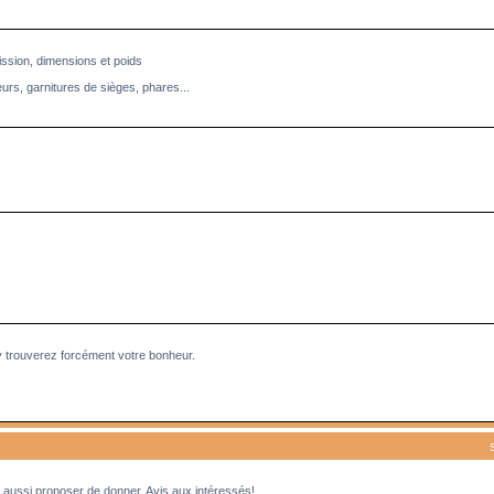
ission, dimensions et poids
eurs, garnitures de sièges, phares...
y trouverez forcément votre bonheur.
aussi proposer de donner. Avis aux intéressés!