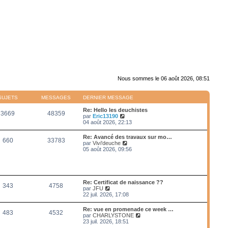
Nous sommes le 06 août 2026, 08:51
SUJETS
MESSAGES
DERNIER MESSAGE
Re: Hello les deuchistes
3669
48359
V
par
Eric13190
o
04 août 2026, 22:13
i
r
Re: Avancé des travaux sur mo…
660
33783
l
V
par
Vivi'deuche
e
o
05 août 2026, 09:56
d
i
e
r
r
l
n
e
i
d
Re: Certificat de naissance ??
e
343
4758
e
V
par
JFU
r
r
o
22 juil. 2026, 17:08
m
n
i
e
i
r
s
Re: vue en promenade ce week …
e
483
4532
l
s
V
par
CHARLYSTONE
r
e
a
o
23 juil. 2026, 18:51
m
d
g
i
e