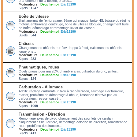
branchement de la bobine, phares...
Modérateurs :
Deuchémoi
,
Eric13190
Sujets :
1247
Boîte de vitesse
Bruit anormal de l'embrayage, 3ème qui craque, boîte HS, baisse du régime
moteur, embrayage centrifuge, boîte de vitesse bloquée, changement huile
de boîte, démontage et remontage levier de vitesse...
Modérateurs :
Deuchémoi
,
Eric13190
Sujets :
544
Châssis
Changement de châssis sur 2cv, frappe à froid, traitement du châssis,
longerons...
Modérateurs :
Deuchémoi
,
Eric13190
Sujets :
233
Pneumatiques, roues
Quels pneus pour ma 2CV, chambre à air, utilisation du cric, jantes...
Modérateurs :
Deuchémoi
,
Eric13190
Sujets :
124
Carburation - Allumage
Additif, réglage carburateur, trou à l'accélération, allumage électronique,
starter, problème de démarrage à chaud, l'essence n'arrive pas au
carburateur, ressort cassé...
Modérateurs :
Deuchémoi
,
Eric13190
Sujets :
1099
Transmission - Direction
Remontage axes de pivot, changement des soufflets de cardan,
claquement essieu arrière, démontage colonne de direction, roulement de
roue, problème de direction...
Modérateurs :
Deuchémoi
,
Eric13190
Sujets :
413