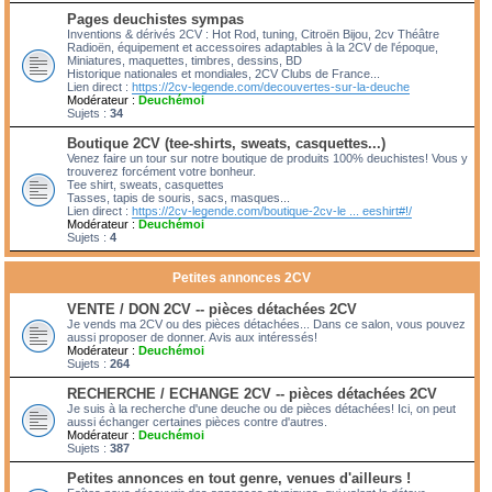
Pages deuchistes sympas
Inventions & dérivés 2CV : Hot Rod, tuning, Citroën Bijou, 2cv Théâtre
Radioën, équipement et accessoires adaptables à la 2CV de l'époque,
Miniatures, maquettes, timbres, dessins, BD
Historique nationales et mondiales, 2CV Clubs de France...
Lien direct :
https://2cv-legende.com/decouvertes-sur-la-deuche
Modérateur :
Deuchémoi
Sujets :
34
Boutique 2CV (tee-shirts, sweats, casquettes...)
Venez faire un tour sur notre boutique de produits 100% deuchistes! Vous y
trouverez forcément votre bonheur.
Tee shirt, sweats, casquettes
Tasses, tapis de souris, sacs, masques...
Lien direct :
https://2cv-legende.com/boutique-2cv-le ... eeshirt#!/
Modérateur :
Deuchémoi
Sujets :
4
Petites annonces 2CV
VENTE / DON 2CV -- pièces détachées 2CV
Je vends ma 2CV ou des pièces détachées... Dans ce salon, vous pouvez
aussi proposer de donner. Avis aux intéressés!
Modérateur :
Deuchémoi
Sujets :
264
RECHERCHE / ECHANGE 2CV -- pièces détachées 2CV
Je suis à la recherche d'une deuche ou de pièces détachées! Ici, on peut
aussi échanger certaines pièces contre d'autres.
Modérateur :
Deuchémoi
Sujets :
387
Petites annonces en tout genre, venues d'ailleurs !