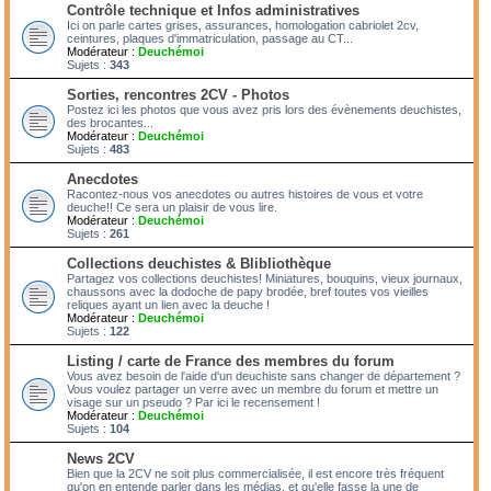
Contrôle technique et Infos administratives
Ici on parle cartes grises, assurances, homologation cabriolet 2cv,
ceintures, plaques d'immatriculation, passage au CT...
Modérateur :
Deuchémoi
Sujets :
343
Sorties, rencontres 2CV - Photos
Postez ici les photos que vous avez pris lors des évènements deuchistes,
des brocantes...
Modérateur :
Deuchémoi
Sujets :
483
Anecdotes
Racontez-nous vos anecdotes ou autres histoires de vous et votre
deuche!! Ce sera un plaisir de vous lire.
Modérateur :
Deuchémoi
Sujets :
261
Collections deuchistes & Blibliothèque
Partagez vos collections deuchistes! Miniatures, bouquins, vieux journaux,
chaussons avec la dodoche de papy brodée, bref toutes vos vieilles
reliques ayant un lien avec la deuche !
Modérateur :
Deuchémoi
Sujets :
122
Listing / carte de France des membres du forum
Vous avez besoin de l'aide d'un deuchiste sans changer de département ?
Vous voulez partager un verre avec un membre du forum et mettre un
visage sur un pseudo ? Par ici le recensement !
Modérateur :
Deuchémoi
Sujets :
104
News 2CV
Bien que la 2CV ne soit plus commercialisée, il est encore très fréquent
qu'on en entende parler dans les médias, et qu'elle fasse la une de