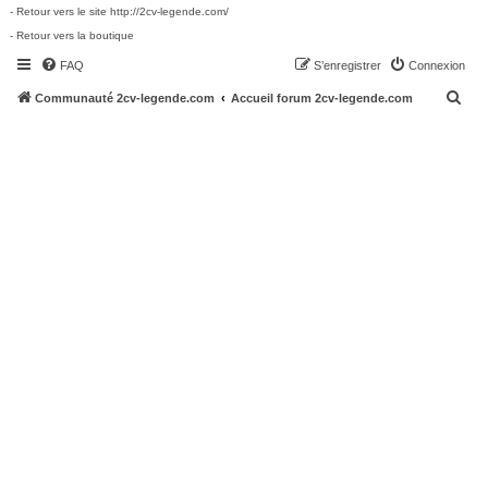
- Retour vers le site http://2cv-legende.com/
- Retour vers la boutique
FAQ
S’enregistrer
Connexion
R
Communauté 2cv-legende.com
Accueil forum 2cv-legende.com
e
c
h
e
r
c
h
e
r