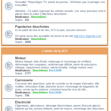
l'actualité ! Reportages TV, article de journal... N'hésitez pas à partager vos
trouvailles.
Attention : Ce salon regroupe les articles actuels. Les vieux journaux sont à
placer dans le salon Collections deuchistes.
Modérateur :
Deuchémoi
Sujets :
411
Papoteries deuchistes
Ici on parle de tout et de rien, 2CV ou pas, aucune censure.
On parle aussi des actualités du forum et du site
http://2cv-legende.com
Modérateur :
Deuchémoi
Sujets :
1605
L'atelier de la 2CV
Moteur
Moteur bloqué, fuite d'huile, nettoyage et remontage du reniflard,
démontage des soupapes, redémarrage difficile, perte de puissance,
vidange, claquement moteur, ralenti instable, rodage moteur neuf...
Modérateurs :
Deuchémoi
,
Eric13190
Sujets :
1777
Carrosserie
Corrosion des planchers, joint de custode ou de trappe d'aération, tôle
rouillée, rénovation d'aile, plancher pourri, remontage de baguettes de
porte, vernis après peinture, comment boucher trou de tôle...
Modérateurs :
Deuchémoi
,
Eric13190
Sujets :
756
Electricité
Clignotants, alternateurs, allumage électronique, panne d'essuie-glaces,
batterie qui fuit, tension batterie, point de masse, remontage des faisceaux,