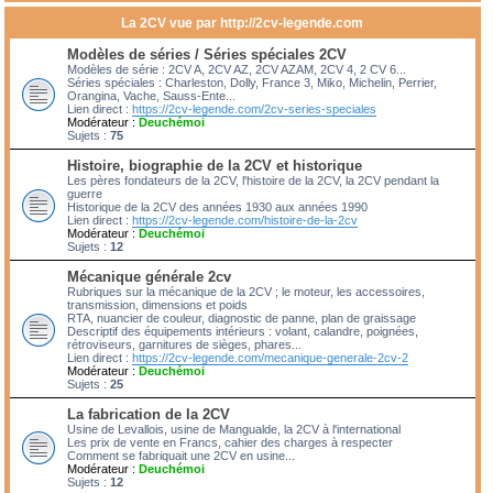
La 2CV vue par http://2cv-legende.com
Modèles de séries / Séries spéciales 2CV
Modèles de série : 2CV A, 2CV AZ, 2CV AZAM, 2CV 4, 2 CV 6...
Séries spéciales : Charleston, Dolly, France 3, Miko, Michelin, Perrier,
Orangina, Vache, Sauss-Ente...
Lien direct :
https://2cv-legende.com/2cv-series-speciales
Modérateur :
Deuchémoi
Sujets :
75
Histoire, biographie de la 2CV et historique
Les pères fondateurs de la 2CV, l'histoire de la 2CV, la 2CV pendant la
guerre
Historique de la 2CV des années 1930 aux années 1990
Lien direct :
https://2cv-legende.com/histoire-de-la-2cv
Modérateur :
Deuchémoi
Sujets :
12
Mécanique générale 2cv
Rubriques sur la mécanique de la 2CV ; le moteur, les accessoires,
transmission, dimensions et poids
RTA, nuancier de couleur, diagnostic de panne, plan de graissage
Descriptif des équipements intérieurs : volant, calandre, poignées,
rétroviseurs, garnitures de sièges, phares...
Lien direct :
https://2cv-legende.com/mecanique-generale-2cv-2
Modérateur :
Deuchémoi
Sujets :
25
La fabrication de la 2CV
Usine de Levallois, usine de Mangualde, la 2CV à l'international
Les prix de vente en Francs, cahier des charges à respecter
Comment se fabriquait une 2CV en usine...
Modérateur :
Deuchémoi
Sujets :
12