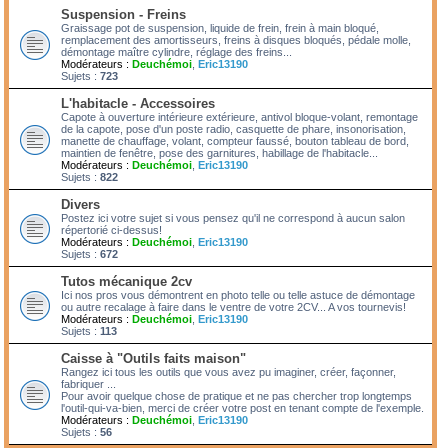
Suspension - Freins
Graissage pot de suspension, liquide de frein, frein à main bloqué,
remplacement des amortisseurs, freins à disques bloqués, pédale molle,
démontage maître cylindre, réglage des freins...
Modérateurs :
Deuchémoi
,
Eric13190
Sujets :
723
L'habitacle - Accessoires
Capote à ouverture intérieure extérieure, antivol bloque-volant, remontage
de la capote, pose d'un poste radio, casquette de phare, insonorisation,
manette de chauffage, volant, compteur faussé, bouton tableau de bord,
maintien de fenêtre, pose des garnitures, habillage de l'habitacle...
Modérateurs :
Deuchémoi
,
Eric13190
Sujets :
822
Divers
Postez ici votre sujet si vous pensez qu'il ne correspond à aucun salon
répertorié ci-dessus!
Modérateurs :
Deuchémoi
,
Eric13190
Sujets :
672
Tutos mécanique 2cv
Ici nos pros vous démontrent en photo telle ou telle astuce de démontage
ou autre recalage à faire dans le ventre de votre 2CV... A vos tournevis!
Modérateurs :
Deuchémoi
,
Eric13190
Sujets :
113
Caisse à "Outils faits maison"
Rangez ici tous les outils que vous avez pu imaginer, créer, façonner,
fabriquer ...
Pour avoir quelque chose de pratique et ne pas chercher trop longtemps
l'outil-qui-va-bien, merci de créer votre post en tenant compte de l'exemple.
Modérateurs :
Deuchémoi
,
Eric13190
Sujets :
56