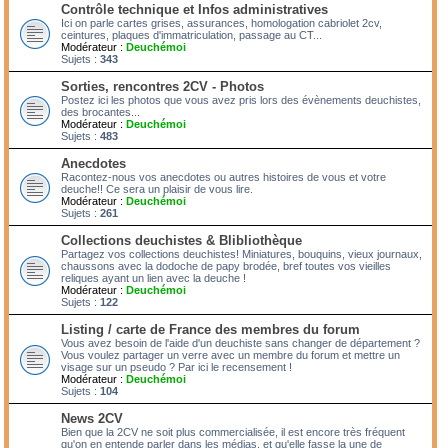
Contrôle technique et Infos administratives
Ici on parle cartes grises, assurances, homologation cabriolet 2cv,
ceintures, plaques d'immatriculation, passage au CT...
Modérateur :
Deuchémoi
Sujets :
343
Sorties, rencontres 2CV - Photos
Postez ici les photos que vous avez pris lors des évènements deuchistes,
des brocantes...
Modérateur :
Deuchémoi
Sujets :
483
Anecdotes
Racontez-nous vos anecdotes ou autres histoires de vous et votre
deuche!! Ce sera un plaisir de vous lire.
Modérateur :
Deuchémoi
Sujets :
261
Collections deuchistes & Blibliothèque
Partagez vos collections deuchistes! Miniatures, bouquins, vieux journaux,
chaussons avec la dodoche de papy brodée, bref toutes vos vieilles
reliques ayant un lien avec la deuche !
Modérateur :
Deuchémoi
Sujets :
122
Listing / carte de France des membres du forum
Vous avez besoin de l'aide d'un deuchiste sans changer de département ?
Vous voulez partager un verre avec un membre du forum et mettre un
visage sur un pseudo ? Par ici le recensement !
Modérateur :
Deuchémoi
Sujets :
104
News 2CV
Bien que la 2CV ne soit plus commercialisée, il est encore très fréquent
qu'on en entende parler dans les médias, et qu'elle fasse la une de