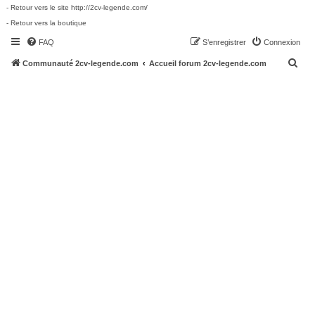
- Retour vers le site http://2cv-legende.com/
- Retour vers la boutique
FAQ
S’enregistrer
Connexion
R
Communauté 2cv-legende.com
Accueil forum 2cv-legende.com
e
c
h
e
r
c
h
e
r