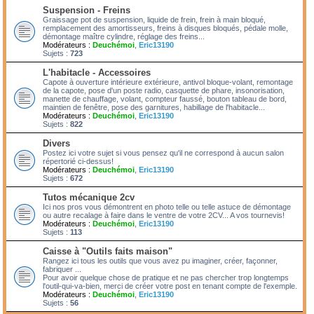
Suspension - Freins
Graissage pot de suspension, liquide de frein, frein à main bloqué,
remplacement des amortisseurs, freins à disques bloqués, pédale molle,
démontage maître cylindre, réglage des freins...
Modérateurs :
Deuchémoi
,
Eric13190
Sujets :
723
L'habitacle - Accessoires
Capote à ouverture intérieure extérieure, antivol bloque-volant, remontage
de la capote, pose d'un poste radio, casquette de phare, insonorisation,
manette de chauffage, volant, compteur faussé, bouton tableau de bord,
maintien de fenêtre, pose des garnitures, habillage de l'habitacle...
Modérateurs :
Deuchémoi
,
Eric13190
Sujets :
822
Divers
Postez ici votre sujet si vous pensez qu'il ne correspond à aucun salon
répertorié ci-dessus!
Modérateurs :
Deuchémoi
,
Eric13190
Sujets :
672
Tutos mécanique 2cv
Ici nos pros vous démontrent en photo telle ou telle astuce de démontage
ou autre recalage à faire dans le ventre de votre 2CV... A vos tournevis!
Modérateurs :
Deuchémoi
,
Eric13190
Sujets :
113
Caisse à "Outils faits maison"
Rangez ici tous les outils que vous avez pu imaginer, créer, façonner,
fabriquer ...
Pour avoir quelque chose de pratique et ne pas chercher trop longtemps
l'outil-qui-va-bien, merci de créer votre post en tenant compte de l'exemple.
Modérateurs :
Deuchémoi
,
Eric13190
Sujets :
56