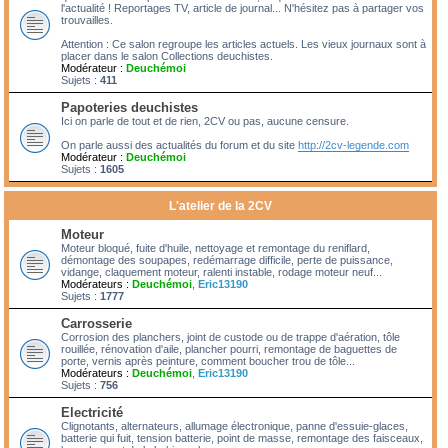
l'actualité ! Reportages TV, article de journal... N'hésitez pas à partager vos
trouvailles.
Attention : Ce salon regroupe les articles actuels. Les vieux journaux sont à
placer dans le salon Collections deuchistes.
Modérateur :
Deuchémoi
Sujets :
411
Papoteries deuchistes
Ici on parle de tout et de rien, 2CV ou pas, aucune censure.
On parle aussi des actualités du forum et du site
http://2cv-legende.com
Modérateur :
Deuchémoi
Sujets :
1605
L'atelier de la 2CV
Moteur
Moteur bloqué, fuite d'huile, nettoyage et remontage du reniflard,
démontage des soupapes, redémarrage difficile, perte de puissance,
vidange, claquement moteur, ralenti instable, rodage moteur neuf...
Modérateurs :
Deuchémoi
,
Eric13190
Sujets :
1777
Carrosserie
Corrosion des planchers, joint de custode ou de trappe d'aération, tôle
rouillée, rénovation d'aile, plancher pourri, remontage de baguettes de
porte, vernis après peinture, comment boucher trou de tôle...
Modérateurs :
Deuchémoi
,
Eric13190
Sujets :
756
Electricité
Clignotants, alternateurs, allumage électronique, panne d'essuie-glaces,
batterie qui fuit, tension batterie, point de masse, remontage des faisceaux,