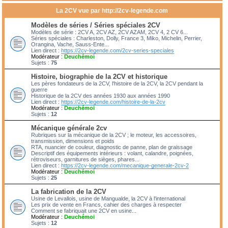
La 2CV vue par http://2cv-legende.com
Modèles de séries / Séries spéciales 2CV
Modèles de série : 2CV A, 2CV AZ, 2CV AZAM, 2CV 4, 2 CV 6...
Séries spéciales : Charleston, Dolly, France 3, Miko, Michelin, Perrier,
Orangina, Vache, Sauss-Ente...
Lien direct :
https://2cv-legende.com/2cv-series-speciales
Modérateur :
Deuchémoi
Sujets :
75
Histoire, biographie de la 2CV et historique
Les pères fondateurs de la 2CV, l'histoire de la 2CV, la 2CV pendant la
guerre
Historique de la 2CV des années 1930 aux années 1990
Lien direct :
https://2cv-legende.com/histoire-de-la-2cv
Modérateur :
Deuchémoi
Sujets :
12
Mécanique générale 2cv
Rubriques sur la mécanique de la 2CV ; le moteur, les accessoires,
transmission, dimensions et poids
RTA, nuancier de couleur, diagnostic de panne, plan de graissage
Descriptif des équipements intérieurs : volant, calandre, poignées,
rétroviseurs, garnitures de sièges, phares...
Lien direct :
https://2cv-legende.com/mecanique-generale-2cv-2
Modérateur :
Deuchémoi
Sujets :
25
La fabrication de la 2CV
Usine de Levallois, usine de Mangualde, la 2CV à l'international
Les prix de vente en Francs, cahier des charges à respecter
Comment se fabriquait une 2CV en usine...
Modérateur :
Deuchémoi
Sujets :
12