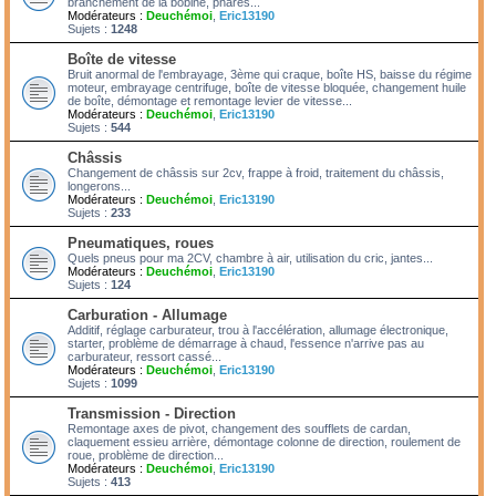
branchement de la bobine, phares...
Modérateurs :
Deuchémoi
,
Eric13190
Sujets :
1248
Boîte de vitesse
Bruit anormal de l'embrayage, 3ème qui craque, boîte HS, baisse du régime
moteur, embrayage centrifuge, boîte de vitesse bloquée, changement huile
de boîte, démontage et remontage levier de vitesse...
Modérateurs :
Deuchémoi
,
Eric13190
Sujets :
544
Châssis
Changement de châssis sur 2cv, frappe à froid, traitement du châssis,
longerons...
Modérateurs :
Deuchémoi
,
Eric13190
Sujets :
233
Pneumatiques, roues
Quels pneus pour ma 2CV, chambre à air, utilisation du cric, jantes...
Modérateurs :
Deuchémoi
,
Eric13190
Sujets :
124
Carburation - Allumage
Additif, réglage carburateur, trou à l'accélération, allumage électronique,
starter, problème de démarrage à chaud, l'essence n'arrive pas au
carburateur, ressort cassé...
Modérateurs :
Deuchémoi
,
Eric13190
Sujets :
1099
Transmission - Direction
Remontage axes de pivot, changement des soufflets de cardan,
claquement essieu arrière, démontage colonne de direction, roulement de
roue, problème de direction...
Modérateurs :
Deuchémoi
,
Eric13190
Sujets :
413