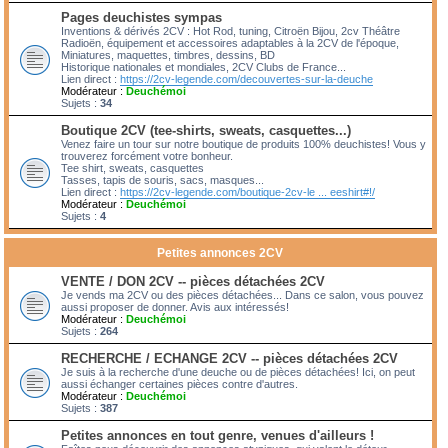
Pages deuchistes sympas
Inventions & dérivés 2CV : Hot Rod, tuning, Citroën Bijou, 2cv Théâtre
Radioën, équipement et accessoires adaptables à la 2CV de l'époque,
Miniatures, maquettes, timbres, dessins, BD
Historique nationales et mondiales, 2CV Clubs de France...
Lien direct :
https://2cv-legende.com/decouvertes-sur-la-deuche
Modérateur :
Deuchémoi
Sujets :
34
Boutique 2CV (tee-shirts, sweats, casquettes...)
Venez faire un tour sur notre boutique de produits 100% deuchistes! Vous y
trouverez forcément votre bonheur.
Tee shirt, sweats, casquettes
Tasses, tapis de souris, sacs, masques...
Lien direct :
https://2cv-legende.com/boutique-2cv-le ... eeshirt#!/
Modérateur :
Deuchémoi
Sujets :
4
Petites annonces 2CV
VENTE / DON 2CV -- pièces détachées 2CV
Je vends ma 2CV ou des pièces détachées... Dans ce salon, vous pouvez
aussi proposer de donner. Avis aux intéressés!
Modérateur :
Deuchémoi
Sujets :
264
RECHERCHE / ECHANGE 2CV -- pièces détachées 2CV
Je suis à la recherche d'une deuche ou de pièces détachées! Ici, on peut
aussi échanger certaines pièces contre d'autres.
Modérateur :
Deuchémoi
Sujets :
387
Petites annonces en tout genre, venues d'ailleurs !