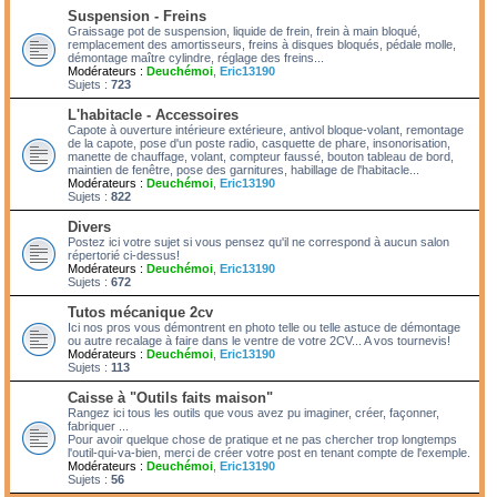
Suspension - Freins
Graissage pot de suspension, liquide de frein, frein à main bloqué,
remplacement des amortisseurs, freins à disques bloqués, pédale molle,
démontage maître cylindre, réglage des freins...
Modérateurs :
Deuchémoi
,
Eric13190
Sujets :
723
L'habitacle - Accessoires
Capote à ouverture intérieure extérieure, antivol bloque-volant, remontage
de la capote, pose d'un poste radio, casquette de phare, insonorisation,
manette de chauffage, volant, compteur faussé, bouton tableau de bord,
maintien de fenêtre, pose des garnitures, habillage de l'habitacle...
Modérateurs :
Deuchémoi
,
Eric13190
Sujets :
822
Divers
Postez ici votre sujet si vous pensez qu'il ne correspond à aucun salon
répertorié ci-dessus!
Modérateurs :
Deuchémoi
,
Eric13190
Sujets :
672
Tutos mécanique 2cv
Ici nos pros vous démontrent en photo telle ou telle astuce de démontage
ou autre recalage à faire dans le ventre de votre 2CV... A vos tournevis!
Modérateurs :
Deuchémoi
,
Eric13190
Sujets :
113
Caisse à "Outils faits maison"
Rangez ici tous les outils que vous avez pu imaginer, créer, façonner,
fabriquer ...
Pour avoir quelque chose de pratique et ne pas chercher trop longtemps
l'outil-qui-va-bien, merci de créer votre post en tenant compte de l'exemple.
Modérateurs :
Deuchémoi
,
Eric13190
Sujets :
56