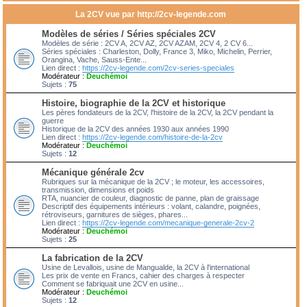
La 2CV vue par http://2cv-legende.com
Modèles de séries / Séries spéciales 2CV
Modèles de série : 2CV A, 2CV AZ, 2CV AZAM, 2CV 4, 2 CV 6...
Séries spéciales : Charleston, Dolly, France 3, Miko, Michelin, Perrier,
Orangina, Vache, Sauss-Ente...
Lien direct :
https://2cv-legende.com/2cv-series-speciales
Modérateur :
Deuchémoi
Sujets :
75
Histoire, biographie de la 2CV et historique
Les pères fondateurs de la 2CV, l'histoire de la 2CV, la 2CV pendant la
guerre
Historique de la 2CV des années 1930 aux années 1990
Lien direct :
https://2cv-legende.com/histoire-de-la-2cv
Modérateur :
Deuchémoi
Sujets :
12
Mécanique générale 2cv
Rubriques sur la mécanique de la 2CV ; le moteur, les accessoires,
transmission, dimensions et poids
RTA, nuancier de couleur, diagnostic de panne, plan de graissage
Descriptif des équipements intérieurs : volant, calandre, poignées,
rétroviseurs, garnitures de sièges, phares...
Lien direct :
https://2cv-legende.com/mecanique-generale-2cv-2
Modérateur :
Deuchémoi
Sujets :
25
La fabrication de la 2CV
Usine de Levallois, usine de Mangualde, la 2CV à l'international
Les prix de vente en Francs, cahier des charges à respecter
Comment se fabriquait une 2CV en usine...
Modérateur :
Deuchémoi
Sujets :
12