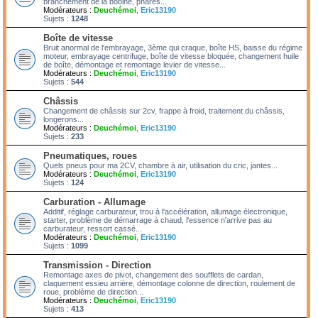
branchement de la bobine, phares...
Modérateurs :
Deuchémoi
,
Eric13190
Sujets :
1248
Boîte de vitesse
Bruit anormal de l'embrayage, 3ème qui craque, boîte HS, baisse du régime
moteur, embrayage centrifuge, boîte de vitesse bloquée, changement huile
de boîte, démontage et remontage levier de vitesse...
Modérateurs :
Deuchémoi
,
Eric13190
Sujets :
544
Châssis
Changement de châssis sur 2cv, frappe à froid, traitement du châssis,
longerons...
Modérateurs :
Deuchémoi
,
Eric13190
Sujets :
233
Pneumatiques, roues
Quels pneus pour ma 2CV, chambre à air, utilisation du cric, jantes...
Modérateurs :
Deuchémoi
,
Eric13190
Sujets :
124
Carburation - Allumage
Additif, réglage carburateur, trou à l'accélération, allumage électronique,
starter, problème de démarrage à chaud, l'essence n'arrive pas au
carburateur, ressort cassé...
Modérateurs :
Deuchémoi
,
Eric13190
Sujets :
1099
Transmission - Direction
Remontage axes de pivot, changement des soufflets de cardan,
claquement essieu arrière, démontage colonne de direction, roulement de
roue, problème de direction...
Modérateurs :
Deuchémoi
,
Eric13190
Sujets :
413