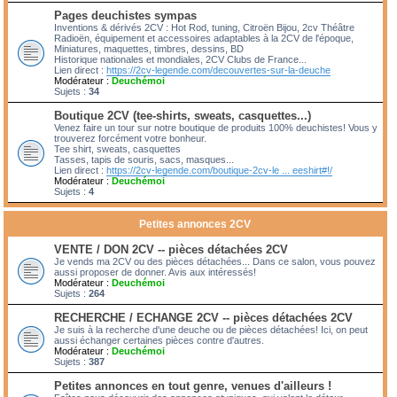
Pages deuchistes sympas
Inventions & dérivés 2CV : Hot Rod, tuning, Citroën Bijou, 2cv Théâtre
Radioën, équipement et accessoires adaptables à la 2CV de l'époque,
Miniatures, maquettes, timbres, dessins, BD
Historique nationales et mondiales, 2CV Clubs de France...
Lien direct :
https://2cv-legende.com/decouvertes-sur-la-deuche
Modérateur :
Deuchémoi
Sujets :
34
Boutique 2CV (tee-shirts, sweats, casquettes...)
Venez faire un tour sur notre boutique de produits 100% deuchistes! Vous y
trouverez forcément votre bonheur.
Tee shirt, sweats, casquettes
Tasses, tapis de souris, sacs, masques...
Lien direct :
https://2cv-legende.com/boutique-2cv-le ... eeshirt#!/
Modérateur :
Deuchémoi
Sujets :
4
Petites annonces 2CV
VENTE / DON 2CV -- pièces détachées 2CV
Je vends ma 2CV ou des pièces détachées... Dans ce salon, vous pouvez
aussi proposer de donner. Avis aux intéressés!
Modérateur :
Deuchémoi
Sujets :
264
RECHERCHE / ECHANGE 2CV -- pièces détachées 2CV
Je suis à la recherche d'une deuche ou de pièces détachées! Ici, on peut
aussi échanger certaines pièces contre d'autres.
Modérateur :
Deuchémoi
Sujets :
387
Petites annonces en tout genre, venues d'ailleurs !