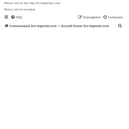
- Retour vers le site http://2cv-legende.com/
- Retour vers la boutique
FAQ
S’enregistrer
Connexion
R
Communauté 2cv-legende.com
Accueil forum 2cv-legende.com
e
c
h
e
r
c
h
e
r