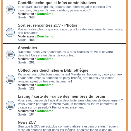
Contrôle technique et Infos administratives
Ici on parle cartes grises, assurances, homologation cabriolet 2cv,
ceintures, plaques d'immatriculation, passage au CT...
Modérateur :
Deuchémoi
Sujets :
343
Sorties, rencontres 2CV - Photos
Postez ici les photos que vous avez pris lors des évènements deuchistes,
des brocantes...
Modérateur :
Deuchémoi
Sujets :
483
Anecdotes
Racontez-nous vos anecdotes ou autres histoires de vous et votre
deuche!! Ce sera un plaisir de vous lire.
Modérateur :
Deuchémoi
Sujets :
261
Collections deuchistes & Blibliothèque
Partagez vos collections deuchistes! Miniatures, bouquins, vieux journaux,
chaussons avec la dodoche de papy brodée, bref toutes vos vieilles
reliques ayant un lien avec la deuche !
Modérateur :
Deuchémoi
Sujets :
122
Listing / carte de France des membres du forum
Vous avez besoin de l'aide d'un deuchiste sans changer de département ?
Vous voulez partager un verre avec un membre du forum et mettre un
visage sur un pseudo ? Par ici le recensement !
Modérateur :
Deuchémoi
Sujets :
104
News 2CV
Bien que la 2CV ne soit plus commercialisée, il est encore très fréquent
qu'on en entende parler dans les médias, et qu'elle fasse la une de