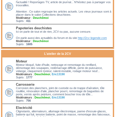
l'actualité ! Reportages TV, article de journal... N'hésitez pas à partager vos
trouvailles.
Attention : Ce salon regroupe les articles actuels. Les vieux journaux sont à
placer dans le salon Collections deuchistes.
Modérateur :
Deuchémoi
Sujets :
411
Papoteries deuchistes
Ici on parle de tout et de rien, 2CV ou pas, aucune censure.
On parle aussi des actualités du forum et du site
http://2cv-legende.com
Modérateur :
Deuchémoi
Sujets :
1605
L'atelier de la 2CV
Moteur
Moteur bloqué, fuite d'huile, nettoyage et remontage du reniflard,
démontage des soupapes, redémarrage difficile, perte de puissance,
vidange, claquement moteur, ralenti instable, rodage moteur neuf...
Modérateurs :
Deuchémoi
,
Eric13190
Sujets :
1777
Carrosserie
Corrosion des planchers, joint de custode ou de trappe d'aération, tôle
rouillée, rénovation d'aile, plancher pourri, remontage de baguettes de
porte, vernis après peinture, comment boucher trou de tôle...
Modérateurs :
Deuchémoi
,
Eric13190
Sujets :
756
Electricité
Clignotants, alternateurs, allumage électronique, panne d'essuie-glaces,
batterie qui fuit, tension batterie, point de masse, remontage des faisceaux,