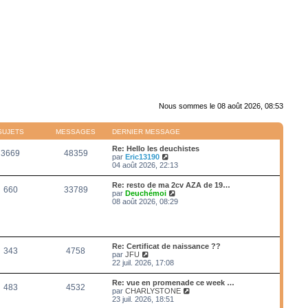
Nous sommes le 08 août 2026, 08:53
SUJETS
MESSAGES
DERNIER MESSAGE
Re: Hello les deuchistes
3669
48359
V
par
Eric13190
o
04 août 2026, 22:13
i
r
Re: resto de ma 2cv AZA de 19…
660
33789
l
V
par
Deuchémoi
e
o
08 août 2026, 08:29
d
i
e
r
r
l
n
e
i
d
Re: Certificat de naissance ??
e
343
4758
e
V
par
JFU
r
r
o
22 juil. 2026, 17:08
m
n
i
e
i
r
s
Re: vue en promenade ce week …
e
483
4532
l
s
V
par
CHARLYSTONE
r
e
a
o
23 juil. 2026, 18:51
m
d
g
i
e