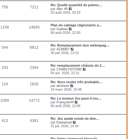
m
l
Re: Quelle quantité de peintu…
e
756
7211
e
V
par
Alex 46
s
d
o
03 août 2026, 20:19
s
e
i
a
r
r
g
n
l
e
Plan de cablage clignotants a…
i
1248
14645
e
V
par
Gaëtan
e
d
o
06 août 2026, 22:50
r
e
i
m
r
r
e
n
l
s
Re: Remplacement dun embrayag…
i
544
6812
e
s
V
par
AZAM87
e
d
a
o
30 juin 2026, 13:32
r
e
g
i
m
r
e
r
e
n
l
s
Re: remplacement châssis de 2…
i
233
2364
e
s
V
par
CHARLYSTONE
e
d
a
o
04 avr. 2026, 22:21
r
e
g
i
m
r
e
r
e
Re: Vous roulez très probable…
n
124
1826
l
s
V
par
akoirium
i
e
s
o
19 mars 2026, 16:48
e
d
a
i
r
e
g
r
m
Re: Le moteur 2cv peut-il tou…
r
e
1099
14772
l
e
V
par
François44
n
e
s
o
05 août 2026, 12:06
i
d
s
i
e
e
a
r
r
r
g
l
m
Re: Jeu axiale rotule de dire…
n
e
413
4381
e
e
V
par
Ewwanuel
i
d
s
o
31 juil. 2026, 14:34
e
e
s
i
r
r
a
r
m
n
g
l
e
Re: freins (presque) bloqués
i