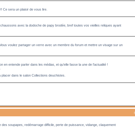
Ce sera un plaisir de vous lire.
 chaussons avec la dodoche de papy brodée, bref toutes vos vieilles reliques ayant
 Vous voulez partager un verre avec un membre du forum et mettre un visage sur un
n en entende parler dans les médias, et qu'elle fasse la une de l'actualité !
.
à placer dans le salon Collections deuchistes.
ge des soupapes, redémarrage difficile, perte de puissance, vidange, claquement