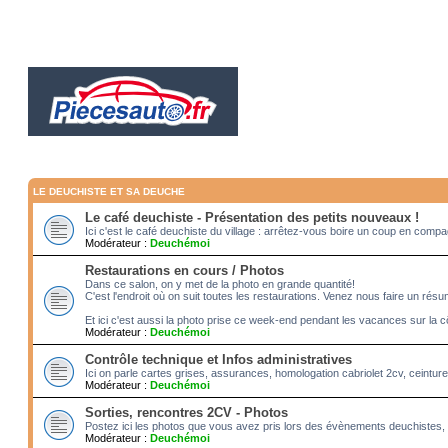
LE DEUCHISTE ET SA DEUCHE
Le café deuchiste - Présentation des petits nouveaux !
Ici c'est le café deuchiste du village : arrêtez-vous boire un coup en com
Modérateur :
Deuchémoi
Restaurations en cours / Photos
Dans ce salon, on y met de la photo en grande quantité!
C'est l'endroit où on suit toutes les restaurations. Venez nous faire un rés
Et ici c'est aussi la photo prise ce week-end pendant les vacances sur la c
Modérateur :
Deuchémoi
Contrôle technique et Infos administratives
Ici on parle cartes grises, assurances, homologation cabriolet 2cv, ceintur
Modérateur :
Deuchémoi
Sorties, rencontres 2CV - Photos
Postez ici les photos que vous avez pris lors des évènements deuchistes, 
Modérateur :
Deuchémoi