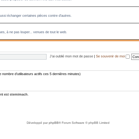
aussi échanger certaines pièces contre d'autres.
es, à ne pas louper... venues de tout le web.
J’ai oublié mon mot de passe
|
Se souvenir de moi
 le nombre d’utilisateurs actifs ces 5 dernières minutes)
nt est
stemimach
.
Développé par
phpBB
® Forum Software © phpBB Limited