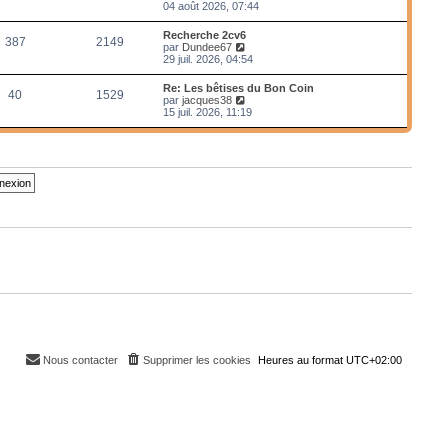
e
o
04 août 2026, 07:44
r
i
m
r
Recherche 2cv6
e
387
2149
l
V
par
Dundee67
s
e
o
29 juil. 2026, 04:54
s
d
i
a
e
r
g
Re: Les bêtises du Bon Coin
r
40
1529
l
e
V
par
jacques38
n
e
o
15 juil. 2026, 11:19
i
d
i
e
e
r
r
r
l
m
n
e
e
i
d
s
e
e
s
r
r
a
m
n
g
e
i
e
s
e
s
r
a
m
g
e
e
s
s
a
g
e
Nous contacter
Supprimer les cookies
Heures au format
UTC+02:00