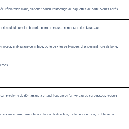
llée, rénovation d'aile, plancher pourri, remontage de baguettes de porte, vernis après
terie qui fuit, tension batterie, point de masse, remontage des faisceaux,
 moteur, embrayage centrifuge, boîte de vitesse bloquée, changement huile de boîte,
erons...
starter, problème de démarrage à chaud, l'essence n'arrive pas au carburateur, ressort
 essieu arrière, démontage colonne de direction, roulement de roue, problème de