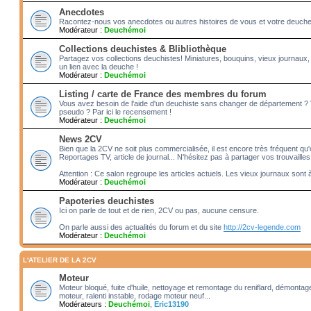
Anecdotes
Racontez-nous vos anecdotes ou autres histoires de vous et votre deuche!! 
Modérateur :
Deuchémoi
Collections deuchistes & Blibliothèque
Partagez vos collections deuchistes! Miniatures, bouquins, vieux journaux,
un lien avec la deuche !
Modérateur :
Deuchémoi
Listing / carte de France des membres du forum
Vous avez besoin de l'aide d'un deuchiste sans changer de département ?
pseudo ? Par ici le recensement !
Modérateur :
Deuchémoi
News 2CV
Bien que la 2CV ne soit plus commercialisée, il est encore très fréquent qu'o
Reportages TV, article de journal... N'hésitez pas à partager vos trouvailles
Attention : Ce salon regroupe les articles actuels. Les vieux journaux sont 
Modérateur :
Deuchémoi
Papoteries deuchistes
Ici on parle de tout et de rien, 2CV ou pas, aucune censure.
On parle aussi des actualités du forum et du site
http://2cv-legende.com
Modérateur :
Deuchémoi
L'ATELIER DE LA 2CV
Moteur
Moteur bloqué, fuite d'huile, nettoyage et remontage du reniflard, démonta
moteur, ralenti instable, rodage moteur neuf...
Modérateurs :
Deuchémoi
,
Eric13190