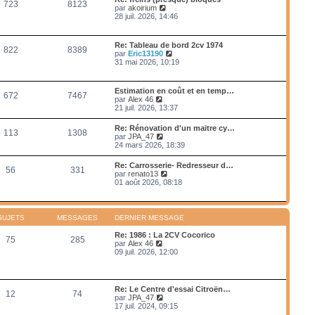
e
723
8123
e
s
V
par
akoirium
e
d
s
o
28 juil. 2026, 14:46
r
e
a
i
m
r
g
r
e
n
e
l
s
Re: Tableau de bord 2cv 1974
i
822
8389
e
s
V
par
Eric13190
e
d
a
o
31 mai 2026, 10:19
r
e
g
i
m
r
e
r
e
n
l
s
Estimation en coût et en temp…
i
672
7467
e
s
V
par
Alex 46
e
d
a
o
21 juil. 2026, 13:37
r
e
g
i
m
r
e
r
e
Re: Rénovation d'un maitre cy…
n
113
1308
l
s
V
par
JPA_47
i
e
s
o
24 mars 2026, 18:39
e
d
a
i
r
e
g
r
m
Re: Carrosserie- Redresseur d…
r
e
56
331
l
e
V
par
renato13
n
e
s
o
01 août 2026, 08:18
i
d
s
i
e
e
a
r
r
r
g
l
m
n
e
e
e
SUJETS
MESSAGES
DERNIER MESSAGE
i
d
s
e
e
s
Re: 1986 : La 2CV Cocorico
r
75
285
r
a
V
par
Alex 46
m
n
g
o
09 juil. 2026, 12:00
e
i
e
i
s
e
r
s
r
l
a
m
e
g
Re: Le Centre d'essai Citroën…
e
12
74
d
e
V
par
JPA_47
s
e
o
17 juil. 2024, 09:15
s
r
i