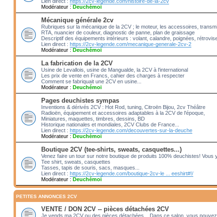
Lien direct :
https://2cv-legende.com/histoire-de-la-2cv
Modérateur :
Deuchémoi
Mécanique générale 2cv
Rubriques sur la mécanique de la 2CV ; le moteur, les accessoires, transm
RTA, nuancier de couleur, diagnostic de panne, plan de graissage
Descriptif des équipements intérieurs : volant, calandre, poignées, rétrovis
Lien direct :
https://2cv-legende.com/mecanique-generale-2cv-2
Modérateur :
Deuchémoi
La fabrication de la 2CV
Usine de Levallois, usine de Mangualde, la 2CV à l'international
Les prix de vente en Francs, cahier des charges à respecter
Comment se fabriquait une 2CV en usine...
Modérateur :
Deuchémoi
Pages deuchistes sympas
Inventions & dérivés 2CV : Hot Rod, tuning, Citroën Bijou, 2cv Théâtre
Radioën, équipement et accessoires adaptables à la 2CV de l'époque,
Miniatures, maquettes, timbres, dessins, BD
Historique nationales et mondiales, 2CV Clubs de France...
Lien direct :
https://2cv-legende.com/decouvertes-sur-la-deuche
Modérateur :
Deuchémoi
Boutique 2CV (tee-shirts, sweats, casquettes...)
Venez faire un tour sur notre boutique de produits 100% deuchistes! Vous 
Tee shirt, sweats, casquettes
Tasses, tapis de souris, sacs, masques...
Lien direct :
https://2cv-legende.com/boutique-2cv-le ... eeshirt#!/
Modérateur :
Deuchémoi
PETITES ANNONCES 2CV
VENTE / DON 2CV -- pièces détachées 2CV
Je vends ma 2CV ou des pièces détachées... Dans ce salon, vous pouvez 