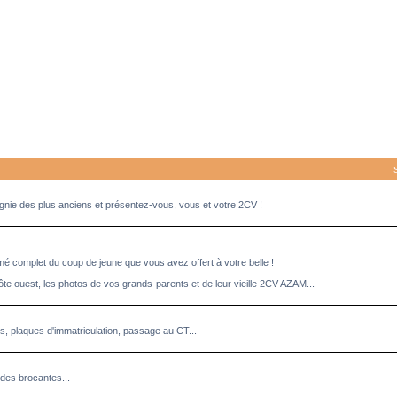
pagnie des plus anciens et présentez-vous, vous et votre 2CV !
umé complet du coup de jeune que vous avez offert à votre belle !
ôte ouest, les photos de vos grands-parents et de leur vieille 2CV AZAM...
es, plaques d'immatriculation, passage au CT...
des brocantes...