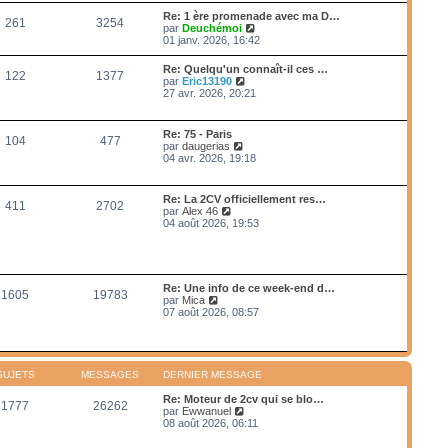
e
e
r
s
Re: 1 ère promenade avec ma D…
r
261
3254
l
s
V
par
Deuchémoi
n
e
a
o
01 janv. 2026, 16:42
i
d
g
i
e
e
e
r
r
Re: Quelqu'un connaît-il ces …
r
122
1377
l
m
V
par
Eric13190
n
e
e
o
27 avr. 2026, 20:21
i
d
s
i
e
e
s
r
r
r
a
l
m
Re: 75 - Paris
n
g
104
477
e
e
V
par
daugerias
i
e
d
s
o
04 avr. 2026, 19:18
e
e
s
i
r
r
a
r
m
n
g
l
e
Re: La 2CV officiellement res…
i
e
411
2702
e
s
V
par
Alex 46
e
d
s
o
04 août 2026, 19:53
r
e
a
i
m
r
g
r
e
n
e
l
s
i
e
s
e
d
a
Re: Une info de ce week-end d…
r
1605
19783
e
g
V
par
Mica
m
r
e
o
07 août 2026, 08:57
e
n
i
s
i
r
s
e
l
a
r
e
g
m
d
e
SUJETS
MESSAGES
DERNIER MESSAGE
e
e
s
r
Re: Moteur de 2cv qui se blo…
s
1777
26262
n
V
par
Ewwanuel
a
i
o
08 août 2026, 06:11
g
e
i
e
r
r