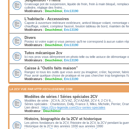
Suspension - Freins
Graissage pot de suspension, liquide de frein, frein à main bloqué, rempl
cylindre, réglage des freins...
Modérateurs :
Deuchémoi
,
Eric13190
L'habitacle - Accessoires
Capote à ouverture intérieure extérieure, antivol bloque-volant, remontage 
chauffage, volant, compteur faussé, bouton tableau de bord, maintien de fenê
Modérateurs :
Deuchémoi
,
Eric13190
Divers
Postez ici votre sujet si vous pensez qu'il ne correspond à aucun salon rép
Modérateurs :
Deuchémoi
,
Eric13190
Tutos mécanique 2cv
Ici nos pros vous démontrent en photo telle ou telle astuce de démontage ou
Modérateurs :
Deuchémoi
,
Eric13190
Caisse à "Outils faits maison"
Rangez ici tous les outils que vous avez pu imaginer, créer, façonner, fabriq
Pour avoir quelque chose de pratique et ne pas chercher trop longtemps l'o
Modérateurs :
Deuchémoi
,
Eric13190
LA 2CV VUE PAR HTTP://2CV-LEGENDE.COM
Modèles de séries / Séries spéciales 2CV
Modèles de série : 2CV A, 2CV AZ, 2CV AZAM, 2CV 4, 2 CV 6...
Séries spéciales : Charleston, Dolly, France 3, Miko, Michelin, Perrier, Ora
Lien direct :
https://2cv-legende.com/2cv-series-speciales
Modérateur :
Deuchémoi
Histoire, biographie de la 2CV et historique
Les pères fondateurs de la 2CV, l'histoire de la 2CV, la 2CV pendant la gue
Historique de la 2CV des années 1930 aux années 1990