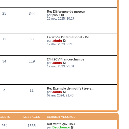
a
n
r
g
i
l
e
e
e
Re: Difference de moteur
r
25
344
d
V
par
pat77
m
e
o
26 nov. 2025, 10:27
e
r
i
s
n
r
s
i
l
a
e
e
g
r
d
e
La 2CV à l’international - Be…
m
12
58
e
V
par
admin
e
r
o
12 nov. 2023, 21:15
s
n
i
s
i
r
a
e
l
g
r
e
e
24H 2CV Francorchamps
m
34
119
d
V
par
admin
e
e
o
12 nov. 2023, 21:31
s
r
i
s
n
r
a
i
l
g
e
e
e
r
d
m
e
Re: Exemple de motifs / tee-s…
e
4
11
r
V
par
admin
s
n
o
02 mai 2024, 21:43
s
i
i
a
e
r
g
r
l
e
m
e
e
d
s
e
SUJETS
MESSAGES
DERNIER MESSAGE
s
r
a
n
Re: Vente 2cv 1974
g
264
1585
i
V
par
Deuchémoi
e