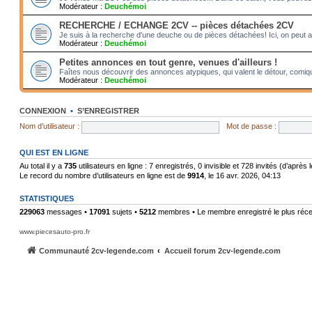
Modérateur :
Deuchémoi
RECHERCHE / ECHANGE 2CV -- pièces détachées 2CV
Je suis à la recherche d'une deuche ou de pièces détachées! Ici, on peut 
Modérateur :
Deuchémoi
Petites annonces en tout genre, venues d'ailleurs !
Faîtes nous découvrir des annonces atypiques, qui valent le détour, comiqu
Modérateur :
Deuchémoi
CONNEXION
•
S’ENREGISTRER
Nom d’utilisateur :
Mot de passe :
QUI EST EN LIGNE
Au total il y a
735
utilisateurs en ligne : 7 enregistrés, 0 invisible et 728 invités (d’après
Le record du nombre d’utilisateurs en ligne est de
9914
, le 16 avr. 2026, 04:13
STATISTIQUES
229063
messages •
17091
sujets •
5212
membres • Le membre enregistré le plus réce
www.piecesauto-pro.fr
Communauté 2cv-legende.com
Accueil forum 2cv-legende.com