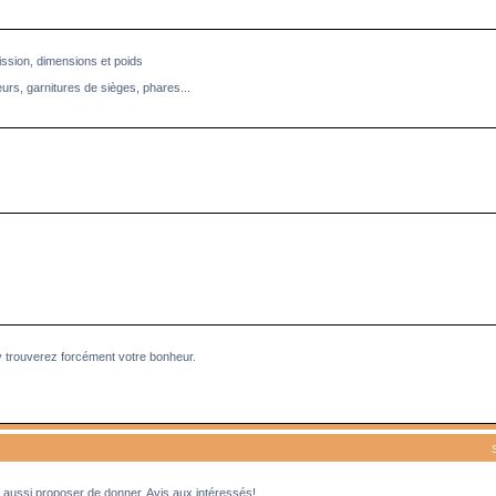
ission, dimensions et poids
eurs, garnitures de sièges, phares...
y trouverez forcément votre bonheur.
aussi proposer de donner. Avis aux intéressés!