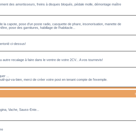
acement des amortisseurs, freins à disques bloqués, pédale molle, démontage maître
de la capote, pose d'un poste radio, casquette de phare, insonorisation, manette de
tre, pose des garnitures, habillage de l'habitacle...
ertorié ci-dessus!
 autre recalage à faire dans le ventre de votre 2CV... A vos tournevis!
uer ...
util-qui-va-bien, merci de créer votre post en tenant compte de l'exemple.
ngina, Vache, Sauss-Ente...
rre