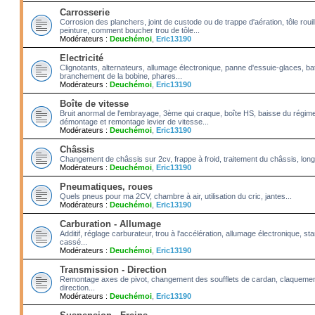
Carrosserie
Corrosion des planchers, joint de custode ou de trappe d'aération, tôle roui
peinture, comment boucher trou de tôle...
Modérateurs :
Deuchémoi
,
Eric13190
Electricité
Clignotants, alternateurs, allumage électronique, panne d'essuie-glaces, bat
branchement de la bobine, phares...
Modérateurs :
Deuchémoi
,
Eric13190
Boîte de vitesse
Bruit anormal de l'embrayage, 3ème qui craque, boîte HS, baisse du régime
démontage et remontage levier de vitesse...
Modérateurs :
Deuchémoi
,
Eric13190
Châssis
Changement de châssis sur 2cv, frappe à froid, traitement du châssis, long
Modérateurs :
Deuchémoi
,
Eric13190
Pneumatiques, roues
Quels pneus pour ma 2CV, chambre à air, utilisation du cric, jantes...
Modérateurs :
Deuchémoi
,
Eric13190
Carburation - Allumage
Additif, réglage carburateur, trou à l'accélération, allumage électronique, 
cassé...
Modérateurs :
Deuchémoi
,
Eric13190
Transmission - Direction
Remontage axes de pivot, changement des soufflets de cardan, claquement
direction...
Modérateurs :
Deuchémoi
,
Eric13190