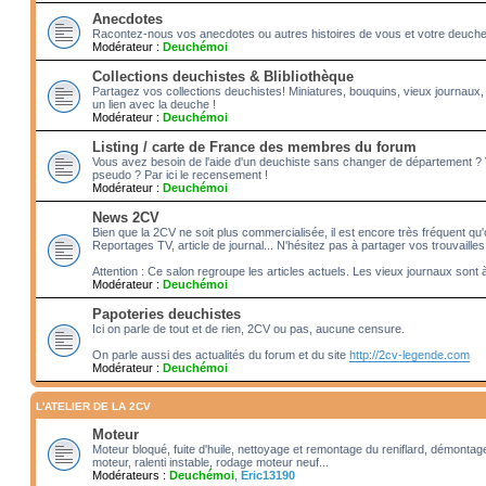
Anecdotes
Racontez-nous vos anecdotes ou autres histoires de vous et votre deuche!! 
Modérateur :
Deuchémoi
Collections deuchistes & Blibliothèque
Partagez vos collections deuchistes! Miniatures, bouquins, vieux journaux,
un lien avec la deuche !
Modérateur :
Deuchémoi
Listing / carte de France des membres du forum
Vous avez besoin de l'aide d'un deuchiste sans changer de département ?
pseudo ? Par ici le recensement !
Modérateur :
Deuchémoi
News 2CV
Bien que la 2CV ne soit plus commercialisée, il est encore très fréquent qu'o
Reportages TV, article de journal... N'hésitez pas à partager vos trouvailles
Attention : Ce salon regroupe les articles actuels. Les vieux journaux sont 
Modérateur :
Deuchémoi
Papoteries deuchistes
Ici on parle de tout et de rien, 2CV ou pas, aucune censure.
On parle aussi des actualités du forum et du site
http://2cv-legende.com
Modérateur :
Deuchémoi
L'ATELIER DE LA 2CV
Moteur
Moteur bloqué, fuite d'huile, nettoyage et remontage du reniflard, démonta
moteur, ralenti instable, rodage moteur neuf...
Modérateurs :
Deuchémoi
,
Eric13190