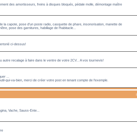
acement des amortisseurs, freins à disques bloqués, pédale molle, démontage maître
de la capote, pose d'un poste radio, casquette de phare, insonorisation, manette de
tre, pose des garnitures, habillage de l'habitacle...
ertorié ci-dessus!
 autre recalage à faire dans le ventre de votre 2CV... A vos tournevis!
uer ...
util-qui-va-bien, merci de créer votre post en tenant compte de l'exemple.
ngina, Vache, Sauss-Ente...
rre