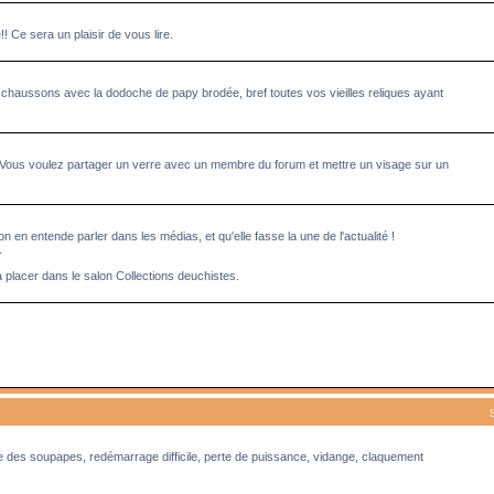
Ce sera un plaisir de vous lire.
 chaussons avec la dodoche de papy brodée, bref toutes vos vieilles reliques ayant
 Vous voulez partager un verre avec un membre du forum et mettre un visage sur un
n en entende parler dans les médias, et qu'elle fasse la une de l'actualité !
.
à placer dans le salon Collections deuchistes.
ge des soupapes, redémarrage difficile, perte de puissance, vidange, claquement