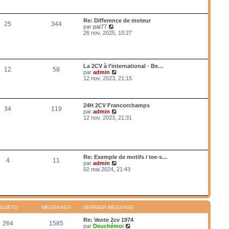
a
n
r
g
i
l
e
e
e
Re: Difference de moteur
r
25
344
d
V
par
pat77
m
e
o
26 nov. 2025, 10:27
e
r
i
s
n
r
s
i
l
a
e
e
g
r
d
e
La 2CV à l’international - Be…
m
12
58
e
V
par
admin
e
r
o
12 nov. 2023, 21:15
s
n
i
s
i
r
a
e
l
g
r
e
e
24H 2CV Francorchamps
m
34
119
d
V
par
admin
e
e
o
12 nov. 2023, 21:31
s
r
i
s
n
r
a
i
l
g
e
e
e
r
d
m
e
Re: Exemple de motifs / tee-s…
e
4
11
r
V
par
admin
s
n
o
02 mai 2024, 21:43
s
i
i
a
e
r
g
r
l
e
m
e
e
d
s
e
SUJETS
MESSAGES
DERNIER MESSAGE
s
r
a
n
Re: Vente 2cv 1974
g
264
1585
i
V
par
Deuchémoi
e