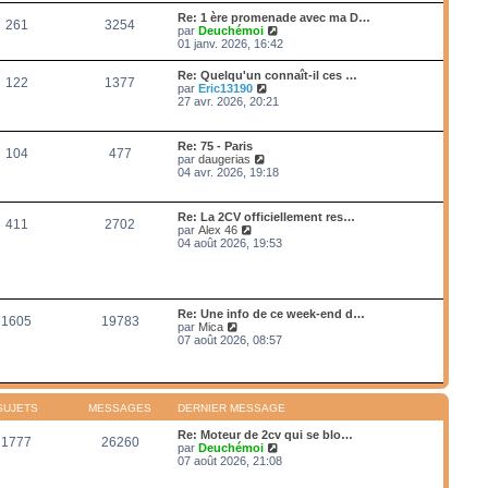
e
e
r
s
Re: 1 ère promenade avec ma D…
r
261
3254
l
s
V
par
Deuchémoi
n
e
a
o
01 janv. 2026, 16:42
i
d
g
i
e
e
e
r
r
Re: Quelqu'un connaît-il ces …
r
122
1377
l
m
V
par
Eric13190
n
e
e
o
27 avr. 2026, 20:21
i
d
s
i
e
e
s
r
r
r
a
l
m
Re: 75 - Paris
n
g
104
477
e
e
V
par
daugerias
i
e
d
s
o
04 avr. 2026, 19:18
e
e
s
i
r
r
a
r
m
n
g
l
e
Re: La 2CV officiellement res…
i
e
411
2702
e
s
V
par
Alex 46
e
d
s
o
04 août 2026, 19:53
r
e
a
i
m
r
g
r
e
n
e
l
s
i
e
s
e
d
a
Re: Une info de ce week-end d…
r
1605
19783
e
g
V
par
Mica
m
r
e
o
07 août 2026, 08:57
e
n
i
s
i
r
s
e
l
a
r
e
g
m
d
e
SUJETS
MESSAGES
DERNIER MESSAGE
e
e
s
r
Re: Moteur de 2cv qui se blo…
s
1777
26260
n
V
par
Deuchémoi
a
i
o
07 août 2026, 21:08
g
e
i
e
r
r