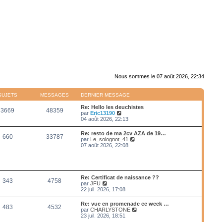
Nous sommes le 07 août 2026, 22:34
SUJETS
MESSAGES
DERNIER MESSAGE
Re: Hello les deuchistes
3669
48359
V
par
Eric13190
o
04 août 2026, 22:13
i
r
Re: resto de ma 2cv AZA de 19…
660
33787
l
V
par
Le_solognot_41
e
o
07 août 2026, 22:08
d
i
e
r
r
l
n
e
i
d
Re: Certificat de naissance ??
e
343
4758
e
V
par
JFU
r
r
o
22 juil. 2026, 17:08
m
n
i
e
i
r
s
Re: vue en promenade ce week …
e
483
4532
l
s
V
par
CHARLYSTONE
r
e
a
o
23 juil. 2026, 18:51
m
d
g
i
e