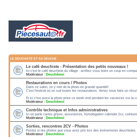
LE DEUCHISTE ET SA DEUCHE
Le café deuchiste - Présentation des petits nouveaux !
Ici c'est le café deuchiste du village : arrêtez-vous boire un coup en com
Modérateur :
Deuchémoi
Restaurations en cours / Photos
Dans ce salon, on y met de la photo en grande quantité!
C'est l'endroit où on suit toutes les restaurations. Venez nous faire un rés
Et ici c'est aussi la photo prise ce week-end pendant les vacances sur la c
Modérateur :
Deuchémoi
Contrôle technique et Infos administratives
Ici on parle cartes grises, assurances, homologation cabriolet 2cv, ceintur
Modérateur :
Deuchémoi
Sorties, rencontres 2CV - Photos
Postez ici les photos que vous avez pris lors des évènements deuchistes, 
Modérateur :
Deuchémoi