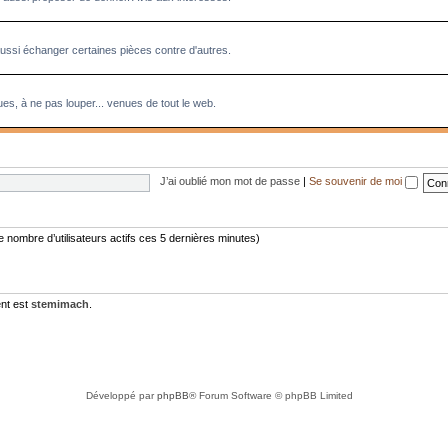
aussi échanger certaines pièces contre d'autres.
es, à ne pas louper... venues de tout le web.
J’ai oublié mon mot de passe
|
Se souvenir de moi
 le nombre d’utilisateurs actifs ces 5 dernières minutes)
nt est
stemimach
.
Développé par
phpBB
® Forum Software © phpBB Limited