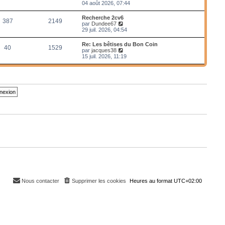
e
o
04 août 2026, 07:44
r
i
m
r
Recherche 2cv6
e
387
2149
l
V
par
Dundee67
s
e
o
29 juil. 2026, 04:54
s
d
i
a
e
r
g
Re: Les bêtises du Bon Coin
r
40
1529
l
e
V
par
jacques38
n
e
o
15 juil. 2026, 11:19
i
d
i
e
e
r
r
r
l
m
n
e
e
i
d
s
e
e
s
r
r
a
m
n
g
e
i
e
s
e
s
r
a
m
g
e
e
s
s
a
g
e
Nous contacter
Supprimer les cookies
Heures au format
UTC+02:00