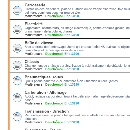
Carrosserie
Corrosion des planchers, joint de custode ou de trappe d'aération, tôle roui
peinture, comment boucher trou de tôle...
Modérateurs :
Deuchémoi
,
Eric13190
Electricité
Clignotants, alternateurs, allumage électronique, panne d'essuie-glaces, bat
branchement de la bobine, phares...
Modérateurs :
Deuchémoi
,
Eric13190
Boîte de vitesse
Bruit anormal de l'embrayage, 3ème qui craque, boîte HS, baisse du régime
démontage et remontage levier de vitesse...
Modérateurs :
Deuchémoi
,
Eric13190
Châssis
Changement de châssis sur 2cv, frappe à froid, traitement du châssis, long
Modérateurs :
Deuchémoi
,
Eric13190
Pneumatiques, roues
Quels pneus pour ma 2CV, chambre à air, utilisation du cric, jantes...
Modérateurs :
Deuchémoi
,
Eric13190
Carburation - Allumage
Additif, réglage carburateur, trou à l'accélération, allumage électronique, 
cassé...
Modérateurs :
Deuchémoi
,
Eric13190
Transmission - Direction
Remontage axes de pivot, changement des soufflets de cardan, claquement
direction...
Modérateurs :
Deuchémoi
,
Eric13190