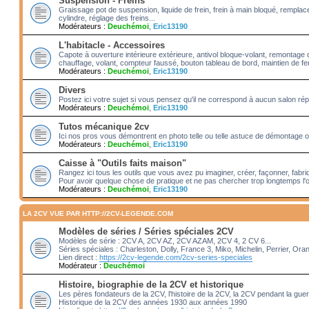
Suspension - Freins
Graissage pot de suspension, liquide de frein, frein à main bloqué, rempl
cylindre, réglage des freins...
Modérateurs :
Deuchémoi
,
Eric13190
L'habitacle - Accessoires
Capote à ouverture intérieure extérieure, antivol bloque-volant, remontage 
chauffage, volant, compteur faussé, bouton tableau de bord, maintien de fenê
Modérateurs :
Deuchémoi
,
Eric13190
Divers
Postez ici votre sujet si vous pensez qu'il ne correspond à aucun salon rép
Modérateurs :
Deuchémoi
,
Eric13190
Tutos mécanique 2cv
Ici nos pros vous démontrent en photo telle ou telle astuce de démontage ou
Modérateurs :
Deuchémoi
,
Eric13190
Caisse à "Outils faits maison"
Rangez ici tous les outils que vous avez pu imaginer, créer, façonner, fabriq
Pour avoir quelque chose de pratique et ne pas chercher trop longtemps l'o
Modérateurs :
Deuchémoi
,
Eric13190
LA 2CV VUE PAR HTTP://2CV-LEGENDE.COM
Modèles de séries / Séries spéciales 2CV
Modèles de série : 2CV A, 2CV AZ, 2CV AZAM, 2CV 4, 2 CV 6...
Séries spéciales : Charleston, Dolly, France 3, Miko, Michelin, Perrier, Ora
Lien direct :
https://2cv-legende.com/2cv-series-speciales
Modérateur :
Deuchémoi
Histoire, biographie de la 2CV et historique
Les pères fondateurs de la 2CV, l'histoire de la 2CV, la 2CV pendant la gue
Historique de la 2CV des années 1930 aux années 1990