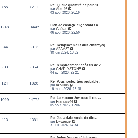
m
l
Re: Quelle quantité de peintu…
e
756
7211
e
V
par
Alex 46
s
d
o
03 août 2026, 20:19
s
e
i
a
r
r
g
n
l
e
Plan de cablage clignotants a…
i
1248
14645
e
V
par
Gaëtan
e
d
o
06 août 2026, 22:50
r
e
i
m
r
r
e
n
l
s
Re: Remplacement dun embrayag…
i
544
6812
e
s
V
par
AZAM87
e
d
a
o
30 juin 2026, 13:32
r
e
g
i
m
r
e
r
e
n
l
s
Re: remplacement châssis de 2…
i
233
2364
e
s
V
par
CHARLYSTONE
e
d
a
o
04 avr. 2026, 22:21
r
e
g
i
m
r
e
r
e
Re: Vous roulez très probable…
n
124
1826
l
s
V
par
akoirium
i
e
s
o
19 mars 2026, 16:48
e
d
a
i
r
e
g
r
m
Re: Le moteur 2cv peut-il tou…
r
e
1099
14772
l
e
V
par
François44
n
e
s
o
05 août 2026, 12:06
i
d
s
i
e
e
a
r
r
r
g
l
m
Re: Jeu axiale rotule de dire…
n
e
413
4381
e
e
V
par
Ewwanuel
i
d
s
o
31 juil. 2026, 14:34
e
e
s
i
r
r
a
r
m
n
g
l
e
Re: freins (presque) bloqués
i