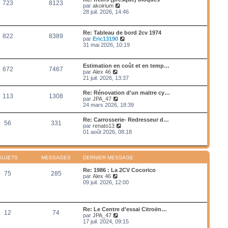
e
723
8123
e
s
V
par
akoirium
e
d
s
o
28 juil. 2026, 14:46
r
e
a
i
m
r
g
r
e
n
e
l
s
Re: Tableau de bord 2cv 1974
i
822
8389
e
s
V
par
Eric13190
e
d
a
o
31 mai 2026, 10:19
r
e
g
i
m
r
e
r
e
n
l
s
Estimation en coût et en temp…
i
672
7467
e
s
V
par
Alex 46
e
d
a
o
21 juil. 2026, 13:37
r
e
g
i
m
r
e
r
e
Re: Rénovation d'un maitre cy…
n
113
1308
l
s
V
par
JPA_47
i
e
s
o
24 mars 2026, 18:39
e
d
a
i
r
e
g
r
m
Re: Carrosserie- Redresseur d…
r
e
56
331
l
e
V
par
renato13
n
e
s
o
01 août 2026, 08:18
i
d
s
i
e
e
a
r
r
r
g
l
m
n
e
e
e
SUJETS
MESSAGES
DERNIER MESSAGE
i
d
s
e
e
s
Re: 1986 : La 2CV Cocorico
r
75
285
r
a
V
par
Alex 46
m
n
g
o
09 juil. 2026, 12:00
e
i
e
i
s
e
r
s
r
l
a
m
e
g
Re: Le Centre d'essai Citroën…
e
12
74
d
e
V
par
JPA_47
s
e
o
17 juil. 2024, 09:15
s
r
i