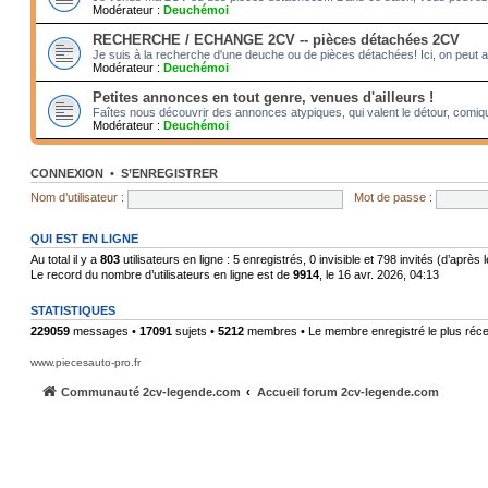
Modérateur :
Deuchémoi
RECHERCHE / ECHANGE 2CV -- pièces détachées 2CV
Je suis à la recherche d'une deuche ou de pièces détachées! Ici, on peut 
Modérateur :
Deuchémoi
Petites annonces en tout genre, venues d'ailleurs !
Faîtes nous découvrir des annonces atypiques, qui valent le détour, comiqu
Modérateur :
Deuchémoi
CONNEXION
•
S’ENREGISTRER
Nom d’utilisateur :
Mot de passe :
QUI EST EN LIGNE
Au total il y a
803
utilisateurs en ligne : 5 enregistrés, 0 invisible et 798 invités (d’après
Le record du nombre d’utilisateurs en ligne est de
9914
, le 16 avr. 2026, 04:13
STATISTIQUES
229059
messages •
17091
sujets •
5212
membres • Le membre enregistré le plus réce
www.piecesauto-pro.fr
Communauté 2cv-legende.com
Accueil forum 2cv-legende.com