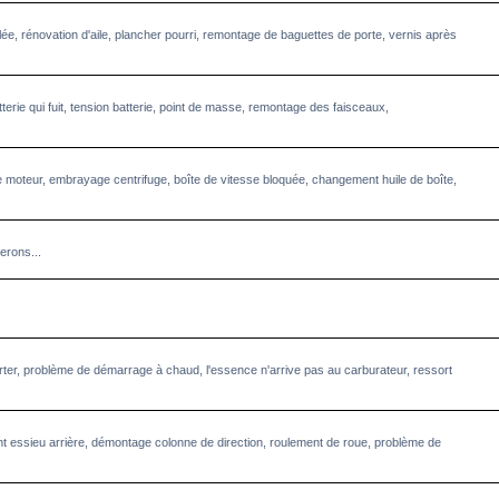
llée, rénovation d'aile, plancher pourri, remontage de baguettes de porte, vernis après
terie qui fuit, tension batterie, point de masse, remontage des faisceaux,
 moteur, embrayage centrifuge, boîte de vitesse bloquée, changement huile de boîte,
erons...
starter, problème de démarrage à chaud, l'essence n'arrive pas au carburateur, ressort
 essieu arrière, démontage colonne de direction, roulement de roue, problème de