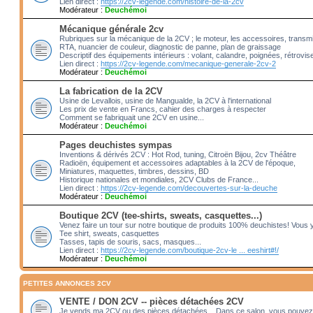
Lien direct :
https://2cv-legende.com/histoire-de-la-2cv
Modérateur :
Deuchémoi
Mécanique générale 2cv
Rubriques sur la mécanique de la 2CV ; le moteur, les accessoires, transm
RTA, nuancier de couleur, diagnostic de panne, plan de graissage
Descriptif des équipements intérieurs : volant, calandre, poignées, rétrovis
Lien direct :
https://2cv-legende.com/mecanique-generale-2cv-2
Modérateur :
Deuchémoi
La fabrication de la 2CV
Usine de Levallois, usine de Mangualde, la 2CV à l'international
Les prix de vente en Francs, cahier des charges à respecter
Comment se fabriquait une 2CV en usine...
Modérateur :
Deuchémoi
Pages deuchistes sympas
Inventions & dérivés 2CV : Hot Rod, tuning, Citroën Bijou, 2cv Théâtre
Radioën, équipement et accessoires adaptables à la 2CV de l'époque,
Miniatures, maquettes, timbres, dessins, BD
Historique nationales et mondiales, 2CV Clubs de France...
Lien direct :
https://2cv-legende.com/decouvertes-sur-la-deuche
Modérateur :
Deuchémoi
Boutique 2CV (tee-shirts, sweats, casquettes...)
Venez faire un tour sur notre boutique de produits 100% deuchistes! Vous 
Tee shirt, sweats, casquettes
Tasses, tapis de souris, sacs, masques...
Lien direct :
https://2cv-legende.com/boutique-2cv-le ... eeshirt#!/
Modérateur :
Deuchémoi
PETITES ANNONCES 2CV
VENTE / DON 2CV -- pièces détachées 2CV
Je vends ma 2CV ou des pièces détachées... Dans ce salon, vous pouvez 