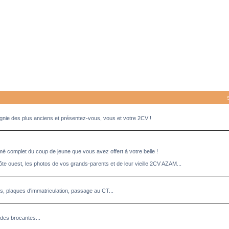
pagnie des plus anciens et présentez-vous, vous et votre 2CV !
umé complet du coup de jeune que vous avez offert à votre belle !
ôte ouest, les photos de vos grands-parents et de leur vieille 2CV AZAM...
es, plaques d'immatriculation, passage au CT...
des brocantes...