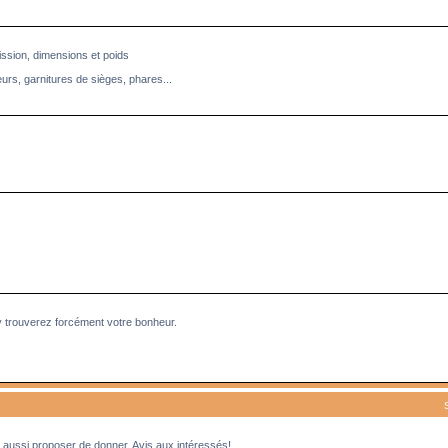
ission, dimensions et poids
eurs, garnitures de sièges, phares...
y trouverez forcément votre bonheur.
aussi proposer de donner. Avis aux intéressés!