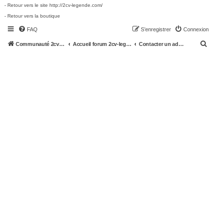
- Retour vers le site http://2cv-legende.com/
- Retour vers la boutique
FAQ
S’enregistrer
Connexion
R
Communauté 2cv-legende.com
Accueil forum 2cv-legende.com
Contacter un administrateur du forum
e
c
h
e
r
c
h
e
r