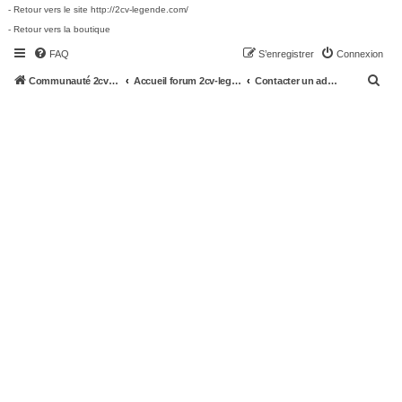
- Retour vers le site http://2cv-legende.com/
- Retour vers la boutique
FAQ
S’enregistrer
Connexion
R
Communauté 2cv-legende.com
Accueil forum 2cv-legende.com
Contacter un administrateur du forum
e
c
h
e
r
c
h
e
r