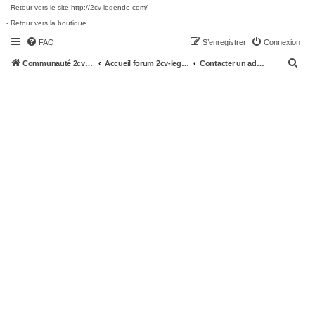
- Retour vers le site http://2cv-legende.com/
- Retour vers la boutique
FAQ
S’enregistrer
Connexion
R
Communauté 2cv-legende.com
Accueil forum 2cv-legende.com
Contacter un administrateur du forum
e
c
h
e
r
c
h
e
r