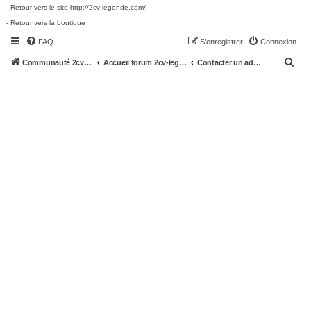
- Retour vers le site http://2cv-legende.com/
- Retour vers la boutique
FAQ
S’enregistrer
Connexion
R
Communauté 2cv-legende.com
Accueil forum 2cv-legende.com
Contacter un administrateur du forum
e
c
h
e
r
c
h
e
r