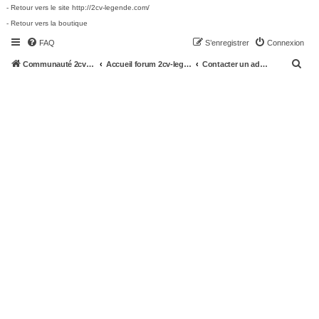
- Retour vers le site http://2cv-legende.com/
- Retour vers la boutique
FAQ
S’enregistrer
Connexion
R
Communauté 2cv-legende.com
Accueil forum 2cv-legende.com
Contacter un administrateur du forum
e
c
h
e
r
c
h
e
r