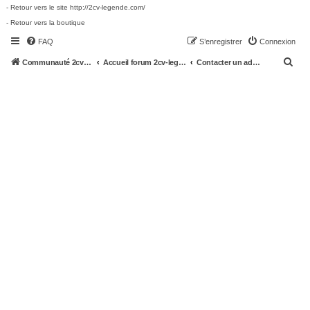
- Retour vers le site http://2cv-legende.com/
- Retour vers la boutique
FAQ
S’enregistrer
Connexion
R
Communauté 2cv-legende.com
Accueil forum 2cv-legende.com
Contacter un administrateur du forum
e
c
h
e
r
c
h
e
r