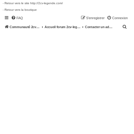
- Retour vers le site http://2cv-legende.com/
- Retour vers la boutique
FAQ
S’enregistrer
Connexion
R
Communauté 2cv-legende.com
Accueil forum 2cv-legende.com
Contacter un administrateur du forum
e
c
h
e
r
c
h
e
r