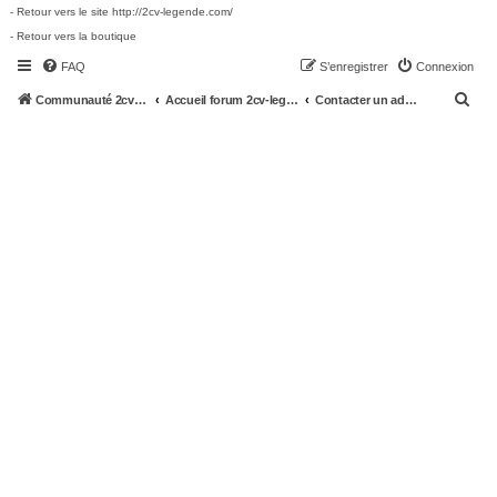
- Retour vers le site http://2cv-legende.com/
- Retour vers la boutique
FAQ
S’enregistrer
Connexion
R
Communauté 2cv-legende.com
Accueil forum 2cv-legende.com
Contacter un administrateur du forum
e
c
h
e
r
c
h
e
r