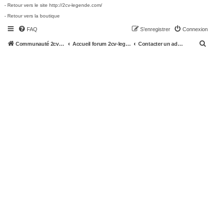
- Retour vers le site http://2cv-legende.com/
- Retour vers la boutique
FAQ
S’enregistrer
Connexion
R
Communauté 2cv-legende.com
Accueil forum 2cv-legende.com
Contacter un administrateur du forum
e
c
h
e
r
c
h
e
r