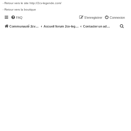
- Retour vers le site http://2cv-legende.com/
- Retour vers la boutique
FAQ
S’enregistrer
Connexion
R
Communauté 2cv-legende.com
Accueil forum 2cv-legende.com
Contacter un administrateur du forum
e
c
h
e
r
c
h
e
r