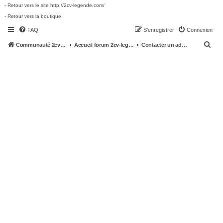
- Retour vers le site http://2cv-legende.com/
- Retour vers la boutique
FAQ
S’enregistrer
Connexion
R
Communauté 2cv-legende.com
Accueil forum 2cv-legende.com
Contacter un administrateur du forum
e
c
h
e
r
c
h
e
r