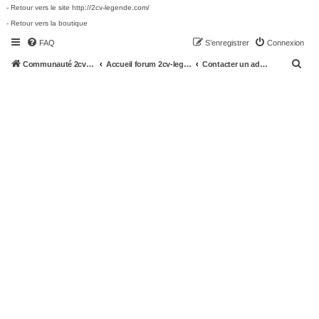
- Retour vers le site http://2cv-legende.com/
- Retour vers la boutique
FAQ
S’enregistrer
Connexion
R
Communauté 2cv-legende.com
Accueil forum 2cv-legende.com
Contacter un administrateur du forum
e
c
h
e
r
c
h
e
r