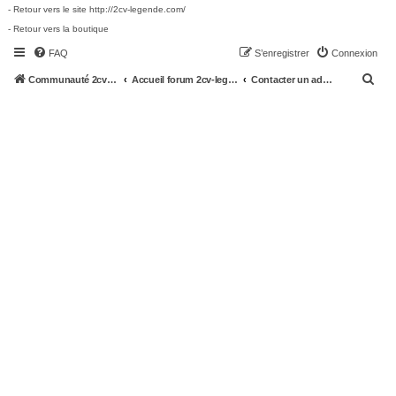
- Retour vers le site http://2cv-legende.com/
- Retour vers la boutique
FAQ
S’enregistrer
Connexion
R
Communauté 2cv-legende.com
Accueil forum 2cv-legende.com
Contacter un administrateur du forum
e
c
h
e
r
c
h
e
r