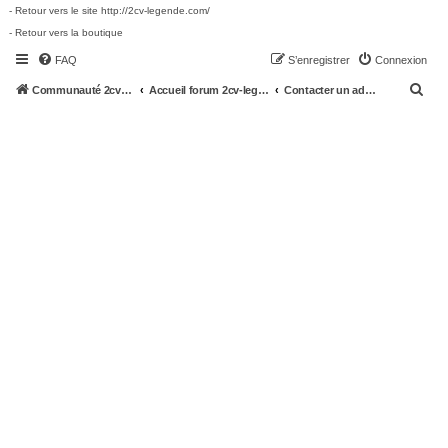
- Retour vers le site http://2cv-legende.com/
- Retour vers la boutique
FAQ
S’enregistrer
Connexion
R
Communauté 2cv-legende.com
Accueil forum 2cv-legende.com
Contacter un administrateur du forum
e
c
h
e
r
c
h
e
r