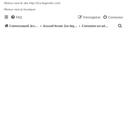
- Retour vers le site http://2cv-legende.com/
- Retour vers la boutique
FAQ
S’enregistrer
Connexion
R
Communauté 2cv-legende.com
Accueil forum 2cv-legende.com
Contacter un administrateur du forum
e
c
h
e
r
c
h
e
r