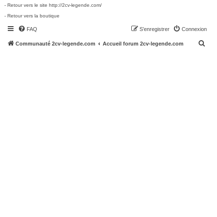
- Retour vers le site http://2cv-legende.com/
- Retour vers la boutique
FAQ
S’enregistrer
Connexion
R
Communauté 2cv-legende.com
Accueil forum 2cv-legende.com
e
c
h
e
r
c
h
e
r