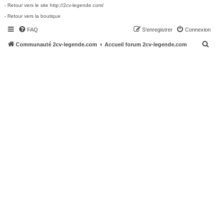
- Retour vers le site http://2cv-legende.com/
- Retour vers la boutique
FAQ
S’enregistrer
Connexion
R
Communauté 2cv-legende.com
Accueil forum 2cv-legende.com
e
c
h
e
r
c
h
e
r