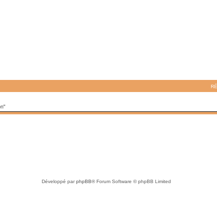
R
on"
Développé par
phpBB
® Forum Software © phpBB Limited