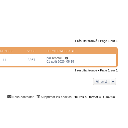
1 résultat trouvé • Page
1
sur
1
ÉPONSES
VUES
DERNIER MESSAGE
par
renato13
11
2367
01 août 2026, 08:18
1 résultat trouvé • Page
1
sur
1
Aller à
Nous contacter
Supprimer les cookies
Heures au format
UTC+02:00