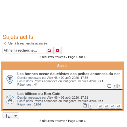
Sujets actifs
Aller à la recherche avancée
Rechercher
Recherche avancée
2 résultats trouvés • Page
1
sur
1
Sujets
Les bonnes occaz deuchistes des petites annonces du net
Dernier message par
Alex 46
«
09 août 2026, 17:56
Posté dans
Petites annonces en tout genre, venues d'ailleurs !
Réponses :
44
1
2
Les bêtises du Bon Coin
Dernier message par
Alex 46
«
09 août 2026, 17:31
Posté dans
Petites annonces en tout genre, venues d'ailleurs !
Réponses :
1264
1
40
41
42
43
…
2 résultats trouvés • Page
1
sur
1