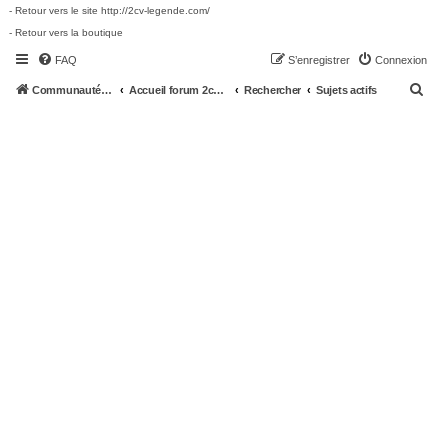
- Retour vers le site http://2cv-legende.com/
- Retour vers la boutique
FAQ
S’enregistrer
Connexion
R
Communauté 2cv-legende.com
Accueil forum 2cv-legende.com
Rechercher
Sujets actifs
e
c
h
e
r
c
h
e
r