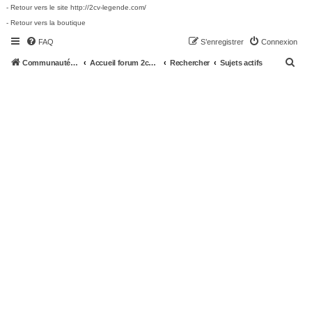
- Retour vers le site http://2cv-legende.com/
- Retour vers la boutique
FAQ
S’enregistrer
Connexion
R
Communauté 2cv-legende.com
Accueil forum 2cv-legende.com
Rechercher
Sujets actifs
e
c
h
e
r
c
h
e
r