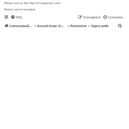
- Retour vers le site http://2cv-legende.com/
- Retour vers la boutique
FAQ
S’enregistrer
Connexion
R
Communauté 2cv-legende.com
Accueil forum 2cv-legende.com
Rechercher
Sujets actifs
e
c
h
e
r
c
h
e
r