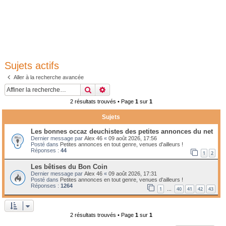
Sujets actifs
Aller à la recherche avancée
Rechercher
Recherche avancée
2 résultats trouvés • Page
1
sur
1
Sujets
Les bonnes occaz deuchistes des petites annonces du net
Dernier message par
Alex 46
«
09 août 2026, 17:56
Posté dans
Petites annonces en tout genre, venues d'ailleurs !
Réponses :
44
1
2
Les bêtises du Bon Coin
Dernier message par
Alex 46
«
09 août 2026, 17:31
Posté dans
Petites annonces en tout genre, venues d'ailleurs !
Réponses :
1264
1
40
41
42
43
…
2 résultats trouvés • Page
1
sur
1