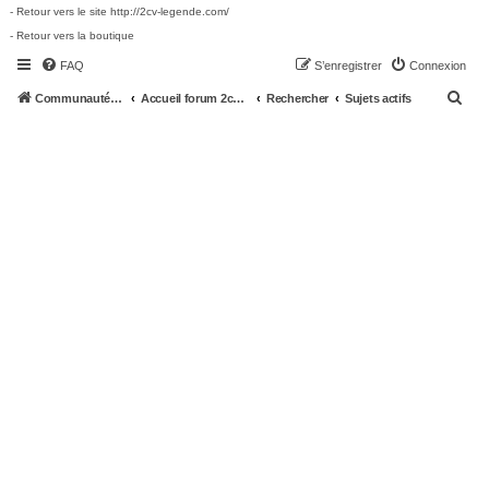
- Retour vers le site http://2cv-legende.com/
- Retour vers la boutique
FAQ
S’enregistrer
Connexion
R
Communauté 2cv-legende.com
Accueil forum 2cv-legende.com
Rechercher
Sujets actifs
e
c
h
e
r
c
h
e
r