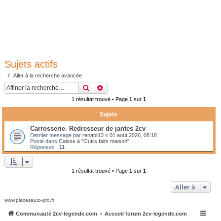
Sujets actifs
Aller à la recherche avancée
Rechercher
Recherche avancée
1 résultat trouvé • Page
1
sur
1
Sujets
Carrosserie- Redresseur de jantes 2cv
Dernier message par
renato13
«
01 août 2026, 08:18
Posté dans
Caisse à "Outils faits maison"
Réponses :
11
1 résultat trouvé • Page
1
sur
1
Aller à
www.piecesauto-pro.fr
Communauté 2cv-legende.com
Accueil forum 2cv-legende.com