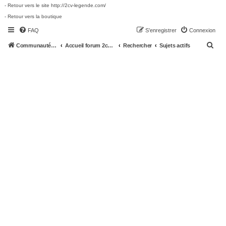
- Retour vers le site http://2cv-legende.com/
- Retour vers la boutique
FAQ
S’enregistrer
Connexion
R
Communauté 2cv-legende.com
Accueil forum 2cv-legende.com
Rechercher
Sujets actifs
e
c
h
e
r
c
h
e
r