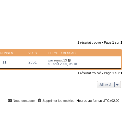
1 résultat trouvé • Page
1
sur
1
ÉPONSES
VUES
DERNIER MESSAGE
par
renato13
11
2351
01 août 2026, 08:18
1 résultat trouvé • Page
1
sur
1
Aller à
Nous contacter
Supprimer les cookies
Heures au format
UTC+02:00