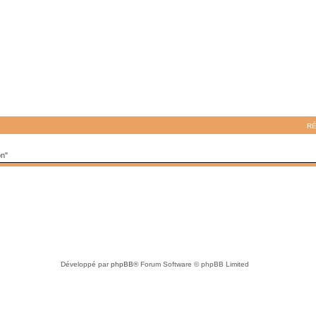
R
on"
Développé par
phpBB
® Forum Software © phpBB Limited