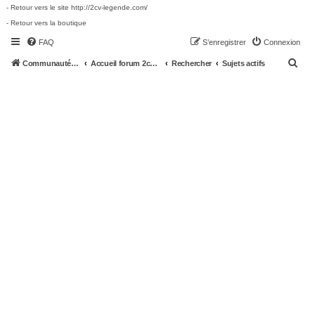
- Retour vers le site http://2cv-legende.com/
- Retour vers la boutique
FAQ
S’enregistrer
Connexion
R
Communauté 2cv-legende.com
Accueil forum 2cv-legende.com
Rechercher
Sujets actifs
e
c
h
e
r
c
h
e
r