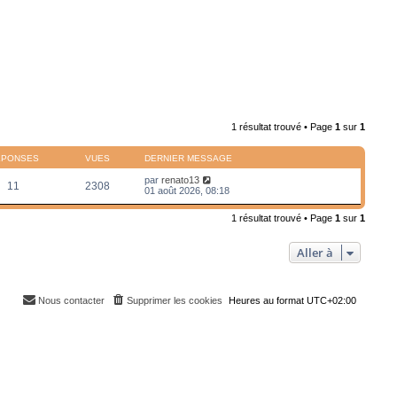
1 résultat trouvé • Page
1
sur
1
ÉPONSES
VUES
DERNIER MESSAGE
par
renato13
11
2308
01 août 2026, 08:18
1 résultat trouvé • Page
1
sur
1
Aller à
Nous contacter
Supprimer les cookies
Heures au format
UTC+02:00