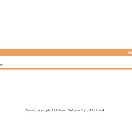
R
on"
Développé par
phpBB
® Forum Software © phpBB Limited