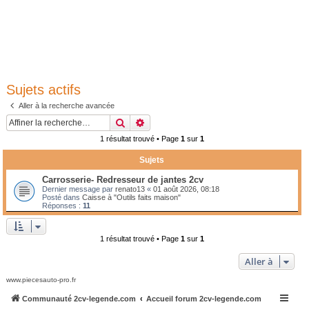
Sujets actifs
Aller à la recherche avancée
Rechercher
Recherche avancée
1 résultat trouvé • Page
1
sur
1
Sujets
Carrosserie- Redresseur de jantes 2cv
Dernier message par
renato13
«
01 août 2026, 08:18
Posté dans
Caisse à "Outils faits maison"
Réponses :
11
1 résultat trouvé • Page
1
sur
1
Aller à
www.piecesauto-pro.fr
Communauté 2cv-legende.com
Accueil forum 2cv-legende.com