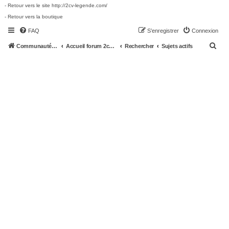
- Retour vers le site http://2cv-legende.com/
- Retour vers la boutique
FAQ
S’enregistrer
Connexion
R
Communauté 2cv-legende.com
Accueil forum 2cv-legende.com
Rechercher
Sujets actifs
e
c
h
e
r
c
h
e
r