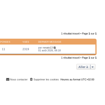
1 résultat trouvé • Page
1
sur
1
ÉPONSES
VUES
DERNIER MESSAGE
par
renato13
11
2319
01 août 2026, 08:18
1 résultat trouvé • Page
1
sur
1
Aller à
Nous contacter
Supprimer les cookies
Heures au format
UTC+02:00