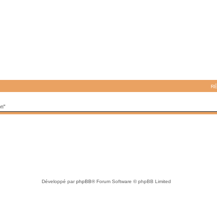
R
on"
Développé par
phpBB
® Forum Software © phpBB Limited