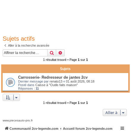
Sujets actifs
Aller à la recherche avancée
Rechercher
Recherche avancée
1 résultat trouvé • Page
1
sur
1
Sujets
Carrosserie- Redresseur de jantes 2cv
Dernier message par
renato13
«
01 août 2026, 08:18
Posté dans
Caisse à "Outils faits maison"
Réponses :
11
1 résultat trouvé • Page
1
sur
1
Aller à
www.piecesauto-pro.fr
Communauté 2cv-legende.com
Accueil forum 2cv-legende.com