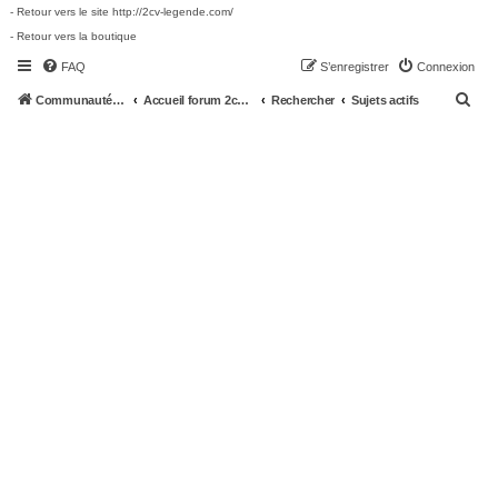
- Retour vers le site http://2cv-legende.com/
- Retour vers la boutique
FAQ
S’enregistrer
Connexion
R
Communauté 2cv-legende.com
Accueil forum 2cv-legende.com
Rechercher
Sujets actifs
e
c
h
e
r
c
h
e
r