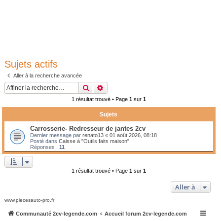
Sujets actifs
Aller à la recherche avancée
Rechercher
Recherche avancée
1 résultat trouvé • Page
1
sur
1
Sujets
Carrosserie- Redresseur de jantes 2cv
Dernier message par
renato13
«
01 août 2026, 08:18
Posté dans
Caisse à "Outils faits maison"
Réponses :
11
1 résultat trouvé • Page
1
sur
1
Aller à
www.piecesauto-pro.fr
Communauté 2cv-legende.com
Accueil forum 2cv-legende.com