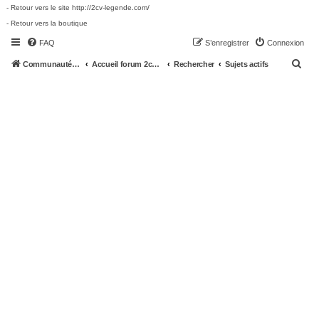
- Retour vers le site http://2cv-legende.com/
- Retour vers la boutique
FAQ
S’enregistrer
Connexion
R
Communauté 2cv-legende.com
Accueil forum 2cv-legende.com
Rechercher
Sujets actifs
e
c
h
e
r
c
h
e
r