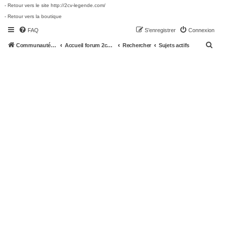
- Retour vers le site http://2cv-legende.com/
- Retour vers la boutique
FAQ
S’enregistrer
Connexion
R
Communauté 2cv-legende.com
Accueil forum 2cv-legende.com
Rechercher
Sujets actifs
e
c
h
e
r
c
h
e
r