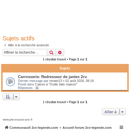
Sujets actifs
Aller à la recherche avancée
Rechercher
Recherche avancée
1 résultat trouvé • Page
1
sur
1
Sujets
Carrosserie- Redresseur de jantes 2cv
Dernier message par
renato13
«
01 août 2026, 08:18
Posté dans
Caisse à "Outils faits maison"
Réponses :
11
1 résultat trouvé • Page
1
sur
1
Aller à
www.piecesauto-pro.fr
Communauté 2cv-legende.com
Accueil forum 2cv-legende.com