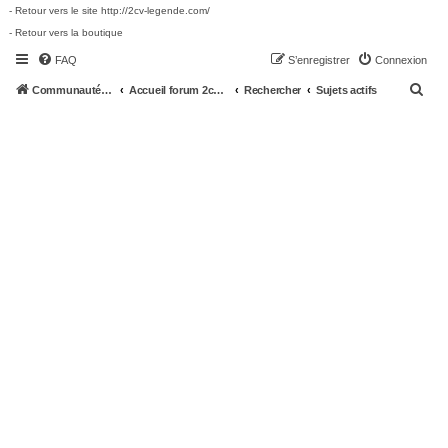
- Retour vers le site http://2cv-legende.com/
- Retour vers la boutique
FAQ
S’enregistrer
Connexion
R
Communauté 2cv-legende.com
Accueil forum 2cv-legende.com
Rechercher
Sujets actifs
e
c
h
e
r
c
h
e
r