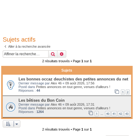
Sujets actifs
Aller à la recherche avancée
Rechercher
Recherche avancée
2 résultats trouvés • Page
1
sur
1
Sujets
Les bonnes occaz deuchistes des petites annonces du net
Dernier message par
Alex 46
«
09 août 2026, 17:56
Posté dans
Petites annonces en tout genre, venues d'ailleurs !
Réponses :
44
1
2
Les bêtises du Bon Coin
Dernier message par
Alex 46
«
09 août 2026, 17:31
Posté dans
Petites annonces en tout genre, venues d'ailleurs !
Réponses :
1264
1
40
41
42
43
…
2 résultats trouvés • Page
1
sur
1