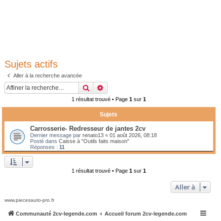
Sujets actifs
Aller à la recherche avancée
Rechercher
Recherche avancée
1 résultat trouvé • Page
1
sur
1
Sujets
Carrosserie- Redresseur de jantes 2cv
Dernier message par
renato13
«
01 août 2026, 08:18
Posté dans
Caisse à "Outils faits maison"
Réponses :
11
1 résultat trouvé • Page
1
sur
1
Aller à
www.piecesauto-pro.fr
Communauté 2cv-legende.com
Accueil forum 2cv-legende.com