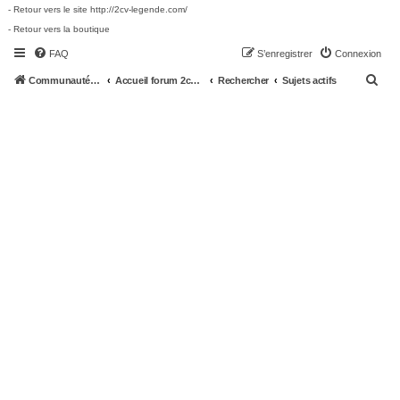
- Retour vers le site http://2cv-legende.com/
- Retour vers la boutique
FAQ
S’enregistrer
Connexion
R
Communauté 2cv-legende.com
Accueil forum 2cv-legende.com
Rechercher
Sujets actifs
e
c
h
e
r
c
h
e
r