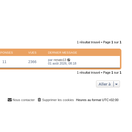
1 résultat trouvé • Page
1
sur
1
ÉPONSES
VUES
DERNIER MESSAGE
par
renato13
11
2366
01 août 2026, 08:18
1 résultat trouvé • Page
1
sur
1
Aller à
Nous contacter
Supprimer les cookies
Heures au format
UTC+02:00