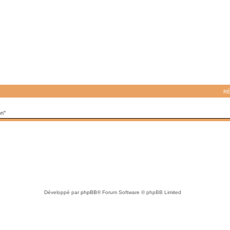
R
on"
Développé par
phpBB
® Forum Software © phpBB Limited