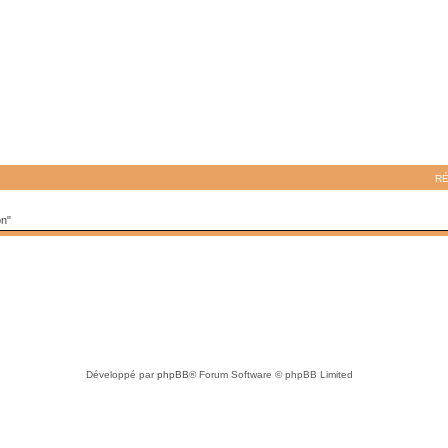
R
on"
Développé par
phpBB
® Forum Software © phpBB Limited