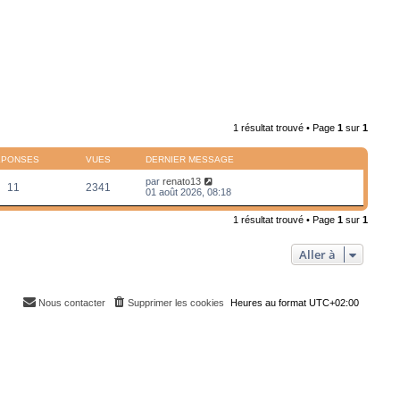
1 résultat trouvé • Page
1
sur
1
ÉPONSES
VUES
DERNIER MESSAGE
par
renato13
11
2341
01 août 2026, 08:18
1 résultat trouvé • Page
1
sur
1
Aller à
Nous contacter
Supprimer les cookies
Heures au format
UTC+02:00