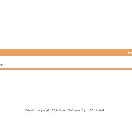
R
on"
Développé par
phpBB
® Forum Software © phpBB Limited