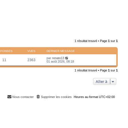
1 résultat trouvé • Page
1
sur
1
ÉPONSES
VUES
DERNIER MESSAGE
par
renato13
11
2363
01 août 2026, 08:18
1 résultat trouvé • Page
1
sur
1
Aller à
Nous contacter
Supprimer les cookies
Heures au format
UTC+02:00