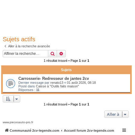
Sujets actifs
Aller à la recherche avancée
Rechercher
Recherche avancée
1 résultat trouvé • Page
1
sur
1
Sujets
Carrosserie- Redresseur de jantes 2cv
Dernier message par
renato13
«
01 août 2026, 08:18
Posté dans
Caisse à "Outils faits maison"
Réponses :
11
1 résultat trouvé • Page
1
sur
1
Aller à
www.piecesauto-pro.fr
Communauté 2cv-legende.com
Accueil forum 2cv-legende.com