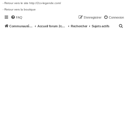
- Retour vers le site http://2cv-legende.com/
- Retour vers la boutique
FAQ
S’enregistrer
Connexion
R
Communauté 2cv-legende.com
Accueil forum 2cv-legende.com
Rechercher
Sujets actifs
e
c
h
e
r
c
h
e
r