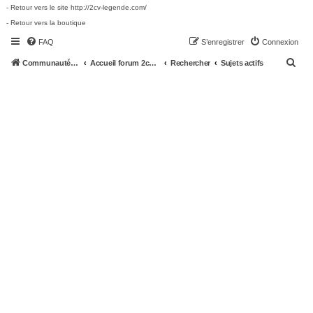
- Retour vers le site http://2cv-legende.com/
- Retour vers la boutique
FAQ
S’enregistrer
Connexion
R
Communauté 2cv-legende.com
Accueil forum 2cv-legende.com
Rechercher
Sujets actifs
e
c
h
e
r
c
h
e
r