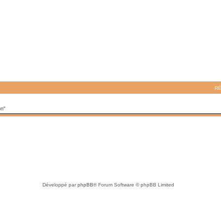
R
on"
Développé par
phpBB
® Forum Software © phpBB Limited