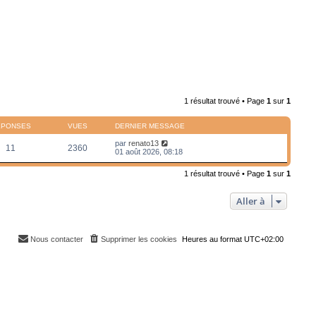
1 résultat trouvé • Page
1
sur
1
ÉPONSES
VUES
DERNIER MESSAGE
par
renato13
11
2360
01 août 2026, 08:18
1 résultat trouvé • Page
1
sur
1
Aller à
Nous contacter
Supprimer les cookies
Heures au format
UTC+02:00