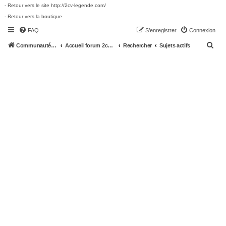
- Retour vers le site http://2cv-legende.com/
- Retour vers la boutique
FAQ
S’enregistrer
Connexion
R
Communauté 2cv-legende.com
Accueil forum 2cv-legende.com
Rechercher
Sujets actifs
e
c
h
e
r
c
h
e
r