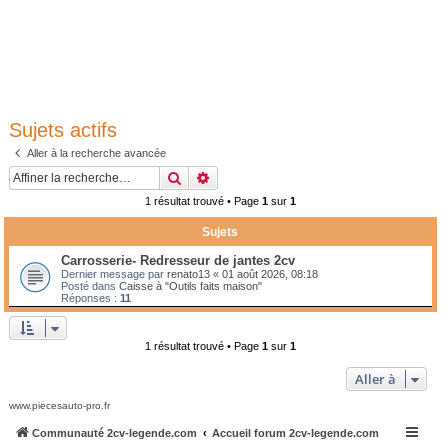
Sujets actifs
Aller à la recherche avancée
Rechercher
Recherche avancée
1 résultat trouvé • Page
1
sur
1
Sujets
Carrosserie- Redresseur de jantes 2cv
Dernier message par
renato13
«
01 août 2026, 08:18
Posté dans
Caisse à "Outils faits maison"
Réponses :
11
1 résultat trouvé • Page
1
sur
1
Aller à
www.piecesauto-pro.fr
Communauté 2cv-legende.com
Accueil forum 2cv-legende.com