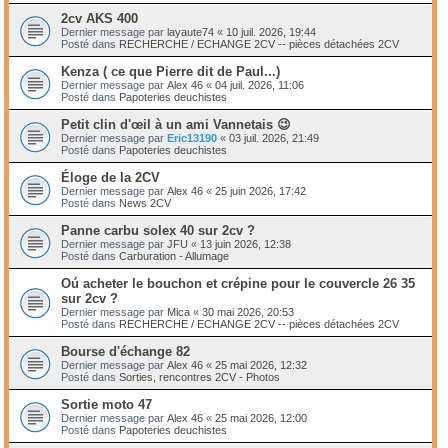
2cv AKS 400
Dernier message par
layaute74
«
10 juil. 2026, 19:44
Posté dans
RECHERCHE / ECHANGE 2CV -- pièces détachées 2CV
Kenza ( ce que Pierre dit de Paul...)
Dernier message par
Alex 46
«
04 juil. 2026, 11:06
Posté dans
Papoteries deuchistes
Petit clin d'œil à un ami Vannetais 😉
Dernier message par
Eric13190
«
03 juil. 2026, 21:49
Posté dans
Papoteries deuchistes
Éloge de la 2CV
Dernier message par
Alex 46
«
25 juin 2026, 17:42
Posté dans
News 2CV
Panne carbu solex 40 sur 2cv ?
Dernier message par
JFU
«
13 juin 2026, 12:38
Posté dans
Carburation - Allumage
Oú acheter le bouchon et crépine pour le couvercle 26 35
sur 2cv ?
Dernier message par
Mica
«
30 mai 2026, 20:53
Posté dans
RECHERCHE / ECHANGE 2CV -- pièces détachées 2CV
Bourse d'échange 82
Dernier message par
Alex 46
«
25 mai 2026, 12:32
Posté dans
Sorties, rencontres 2CV - Photos
Sortie moto 47
Dernier message par
Alex 46
«
25 mai 2026, 12:00
Posté dans
Papoteries deuchistes