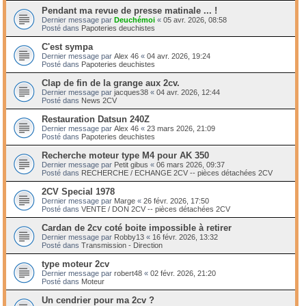
Pendant ma revue de presse matinale ... !
Dernier message par
Deuchémoi
«
05 avr. 2026, 08:58
Posté dans
Papoteries deuchistes
C'est sympa
Dernier message par
Alex 46
«
04 avr. 2026, 19:24
Posté dans
Papoteries deuchistes
Clap de fin de la grange aux 2cv.
Dernier message par
jacques38
«
04 avr. 2026, 12:44
Posté dans
News 2CV
Restauration Datsun 240Z
Dernier message par
Alex 46
«
23 mars 2026, 21:09
Posté dans
Papoteries deuchistes
Recherche moteur type M4 pour AK 350
Dernier message par
Petit gibus
«
06 mars 2026, 09:37
Posté dans
RECHERCHE / ECHANGE 2CV -- pièces détachées 2CV
2CV Special 1978
Dernier message par
Marge
«
26 févr. 2026, 17:50
Posté dans
VENTE / DON 2CV -- pièces détachées 2CV
Cardan de 2cv coté boite impossible à retirer
Dernier message par
Robby13
«
16 févr. 2026, 13:32
Posté dans
Transmission - Direction
type moteur 2cv
Dernier message par
robert48
«
02 févr. 2026, 21:20
Posté dans
Moteur
Un cendrier pour ma 2cv ?