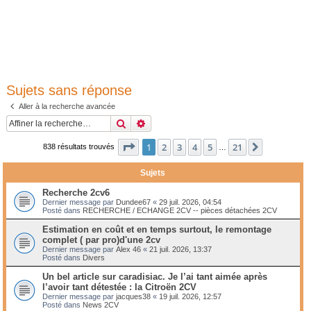
Sujets sans réponse
Aller à la recherche avancée
Rechercher
Recherche avancée
Page
1
sur
21
1
2
3
4
5
21
Suivante
838 résultats trouvés
…
Sujets
Recherche 2cv6
Dernier message par
Dundee67
«
29 juil. 2026, 04:54
Posté dans
RECHERCHE / ECHANGE 2CV -- pièces détachées 2CV
Estimation en coût et en temps surtout, le remontage
complet ( par pro)d'une 2cv
Dernier message par
Alex 46
«
21 juil. 2026, 13:37
Posté dans
Divers
Un bel article sur caradisiac. Je l’ai tant aimée après
l’avoir tant détestée : la Citroën 2CV
Dernier message par
jacques38
«
19 juil. 2026, 12:57
Posté dans
News 2CV