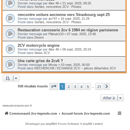
Dernier message par
Alex 46
«
21 sept. 2025, 09:25
Posté dans
Sorties, rencontres 2CV - Photos
rencontre voiture ancienne vers Strasbourg sept 25
Dernier message par
ax747
«
16 sept. 2025, 21:29
Posté dans
Sorties, rencontres 2CV - Photos
Restauration carosserie 2cv 6 1984 en région parisienne
Dernier message par
Ptilouis133
«
07 sept. 2025, 13:48
Posté dans
Divers
2CV motorcycle engine
Dernier message par
Alex 46
«
06 sept. 2025, 20:24
Posté dans
News 2CV
Une carte grise de 2cv6 ?
Dernier message par
Mxray
«
03 sept. 2025, 00:00
Posté dans
RECHERCHE / ECHANGE 2CV -- pièces détachées 2CV
Page
1
sur
21
1
2
3
4
5
21
Suivante
838 résultats trouvés
…
Aller à
www.piecesauto-pro.fr
Communauté 2cv-legende.com
Accueil forum 2cv-legende.com
Développé par
phpBB
® Forum Software © phpBB Limited