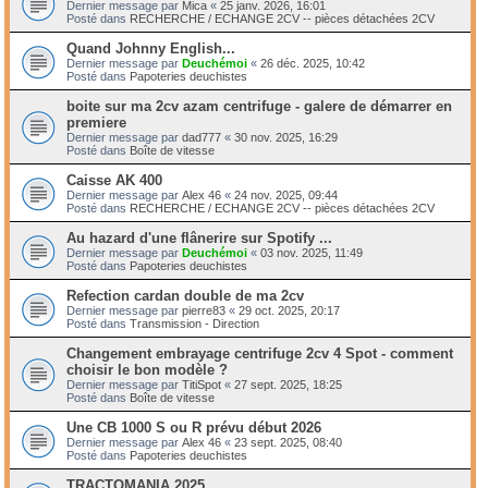
Dernier message par
Mica
«
25 janv. 2026, 16:01
Posté dans
RECHERCHE / ECHANGE 2CV -- pièces détachées 2CV
Quand Johnny English...
Dernier message par
Deuchémoi
«
26 déc. 2025, 10:42
Posté dans
Papoteries deuchistes
boite sur ma 2cv azam centrifuge - galere de démarrer en
premiere
Dernier message par
dad777
«
30 nov. 2025, 16:29
Posté dans
Boîte de vitesse
Caisse AK 400
Dernier message par
Alex 46
«
24 nov. 2025, 09:44
Posté dans
RECHERCHE / ECHANGE 2CV -- pièces détachées 2CV
Au hazard d'une flânerire sur Spotify ...
Dernier message par
Deuchémoi
«
03 nov. 2025, 11:49
Posté dans
Papoteries deuchistes
Refection cardan double de ma 2cv
Dernier message par
pierre83
«
29 oct. 2025, 20:17
Posté dans
Transmission - Direction
Changement embrayage centrifuge 2cv 4 Spot - comment
choisir le bon modèle ?
Dernier message par
TitiSpot
«
27 sept. 2025, 18:25
Posté dans
Boîte de vitesse
Une CB 1000 S ou R prévu début 2026
Dernier message par
Alex 46
«
23 sept. 2025, 08:40
Posté dans
Papoteries deuchistes
TRACTOMANIA 2025