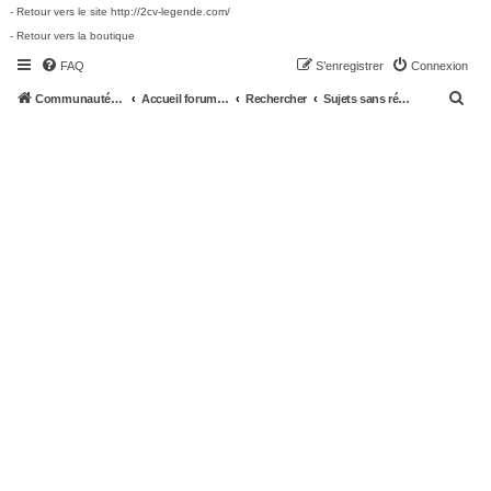
- Retour vers le site http://2cv-legende.com/
- Retour vers la boutique
FAQ
S’enregistrer
Connexion
R
Communauté 2cv-legende.com
Accueil forum 2cv-legende.com
Rechercher
Sujets sans réponse
e
c
h
e
r
c
h
e
r