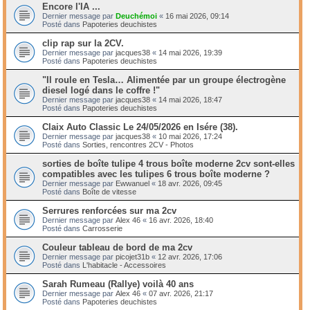
Encore l'IA ...
Dernier message par
Deuchémoi
«
16 mai 2026, 09:14
Posté dans
Papoteries deuchistes
clip rap sur la 2CV.
Dernier message par
jacques38
«
14 mai 2026, 19:39
Posté dans
Papoteries deuchistes
"Il roule en Tesla… Alimentée par un groupe électrogène
diesel logé dans le coffre !"
Dernier message par
jacques38
«
14 mai 2026, 18:47
Posté dans
Papoteries deuchistes
Claix Auto Classic Le 24/05/2026 en Isére (38).
Dernier message par
jacques38
«
10 mai 2026, 17:24
Posté dans
Sorties, rencontres 2CV - Photos
sorties de boîte tulipe 4 trous boîte moderne 2cv sont-elles
compatibles avec les tulipes 6 trous boîte moderne ?
Dernier message par
Ewwanuel
«
18 avr. 2026, 09:45
Posté dans
Boîte de vitesse
Serrures renforcées sur ma 2cv
Dernier message par
Alex 46
«
16 avr. 2026, 18:40
Posté dans
Carrosserie
Couleur tableau de bord de ma 2cv
Dernier message par
picojet31b
«
12 avr. 2026, 17:06
Posté dans
L'habitacle - Accessoires
Sarah Rumeau (Rallye) voilà 40 ans
Dernier message par
Alex 46
«
07 avr. 2026, 21:17
Posté dans
Papoteries deuchistes