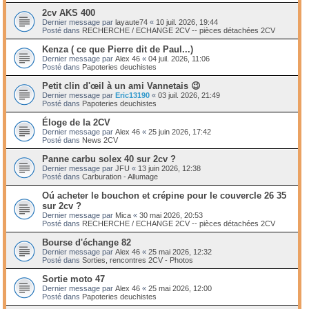
2cv AKS 400
Dernier message par
layaute74
«
10 juil. 2026, 19:44
Posté dans
RECHERCHE / ECHANGE 2CV -- pièces détachées 2CV
Kenza ( ce que Pierre dit de Paul...)
Dernier message par
Alex 46
«
04 juil. 2026, 11:06
Posté dans
Papoteries deuchistes
Petit clin d'œil à un ami Vannetais 😉
Dernier message par
Eric13190
«
03 juil. 2026, 21:49
Posté dans
Papoteries deuchistes
Éloge de la 2CV
Dernier message par
Alex 46
«
25 juin 2026, 17:42
Posté dans
News 2CV
Panne carbu solex 40 sur 2cv ?
Dernier message par
JFU
«
13 juin 2026, 12:38
Posté dans
Carburation - Allumage
Oú acheter le bouchon et crépine pour le couvercle 26 35
sur 2cv ?
Dernier message par
Mica
«
30 mai 2026, 20:53
Posté dans
RECHERCHE / ECHANGE 2CV -- pièces détachées 2CV
Bourse d'échange 82
Dernier message par
Alex 46
«
25 mai 2026, 12:32
Posté dans
Sorties, rencontres 2CV - Photos
Sortie moto 47
Dernier message par
Alex 46
«
25 mai 2026, 12:00
Posté dans
Papoteries deuchistes