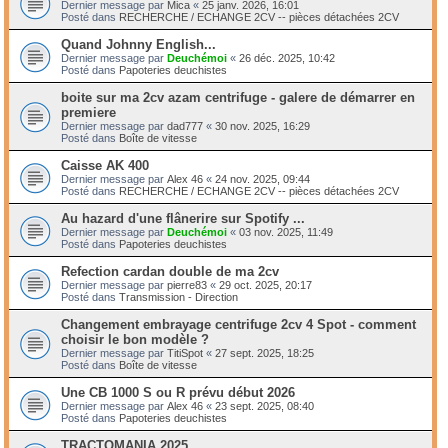
Dernier message par
Mica
«
25 janv. 2026, 16:01
Posté dans
RECHERCHE / ECHANGE 2CV -- pièces détachées 2CV
Quand Johnny English...
Dernier message par
Deuchémoi
«
26 déc. 2025, 10:42
Posté dans
Papoteries deuchistes
boite sur ma 2cv azam centrifuge - galere de démarrer en
premiere
Dernier message par
dad777
«
30 nov. 2025, 16:29
Posté dans
Boîte de vitesse
Caisse AK 400
Dernier message par
Alex 46
«
24 nov. 2025, 09:44
Posté dans
RECHERCHE / ECHANGE 2CV -- pièces détachées 2CV
Au hazard d'une flânerire sur Spotify ...
Dernier message par
Deuchémoi
«
03 nov. 2025, 11:49
Posté dans
Papoteries deuchistes
Refection cardan double de ma 2cv
Dernier message par
pierre83
«
29 oct. 2025, 20:17
Posté dans
Transmission - Direction
Changement embrayage centrifuge 2cv 4 Spot - comment
choisir le bon modèle ?
Dernier message par
TitiSpot
«
27 sept. 2025, 18:25
Posté dans
Boîte de vitesse
Une CB 1000 S ou R prévu début 2026
Dernier message par
Alex 46
«
23 sept. 2025, 08:40
Posté dans
Papoteries deuchistes
TRACTOMANIA 2025