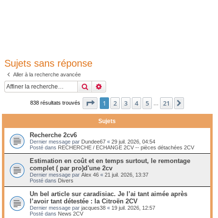
Sujets sans réponse
Aller à la recherche avancée
Rechercher
Recherche avancée
Page
1
sur
21
1
2
3
4
5
21
Suivante
838 résultats trouvés
…
Sujets
Recherche 2cv6
Dernier message par
Dundee67
«
29 juil. 2026, 04:54
Posté dans
RECHERCHE / ECHANGE 2CV -- pièces détachées 2CV
Estimation en coût et en temps surtout, le remontage
complet ( par pro)d'une 2cv
Dernier message par
Alex 46
«
21 juil. 2026, 13:37
Posté dans
Divers
Un bel article sur caradisiac. Je l’ai tant aimée après
l’avoir tant détestée : la Citroën 2CV
Dernier message par
jacques38
«
19 juil. 2026, 12:57
Posté dans
News 2CV