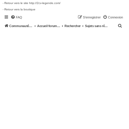
- Retour vers le site http://2cv-legende.com/
- Retour vers la boutique
FAQ
S’enregistrer
Connexion
R
Communauté 2cv-legende.com
Accueil forum 2cv-legende.com
Rechercher
Sujets sans réponse
e
c
h
e
r
c
h
e
r