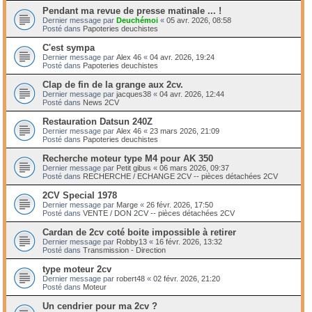
Pendant ma revue de presse matinale ... !
Dernier message par
Deuchémoi
«
05 avr. 2026, 08:58
Posté dans
Papoteries deuchistes
C'est sympa
Dernier message par
Alex 46
«
04 avr. 2026, 19:24
Posté dans
Papoteries deuchistes
Clap de fin de la grange aux 2cv.
Dernier message par
jacques38
«
04 avr. 2026, 12:44
Posté dans
News 2CV
Restauration Datsun 240Z
Dernier message par
Alex 46
«
23 mars 2026, 21:09
Posté dans
Papoteries deuchistes
Recherche moteur type M4 pour AK 350
Dernier message par
Petit gibus
«
06 mars 2026, 09:37
Posté dans
RECHERCHE / ECHANGE 2CV -- pièces détachées 2CV
2CV Special 1978
Dernier message par
Marge
«
26 févr. 2026, 17:50
Posté dans
VENTE / DON 2CV -- pièces détachées 2CV
Cardan de 2cv coté boite impossible à retirer
Dernier message par
Robby13
«
16 févr. 2026, 13:32
Posté dans
Transmission - Direction
type moteur 2cv
Dernier message par
robert48
«
02 févr. 2026, 21:20
Posté dans
Moteur
Un cendrier pour ma 2cv ?