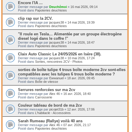
Encore l'IA ...
Dernier message par
Deuchémoi
«
16 mai 2026, 09:14
Posté dans
Papoteries deuchistes
clip rap sur la 2CV.
Dernier message par
jacques38
«
14 mai 2026, 19:39
Posté dans
Papoteries deuchistes
"Il roule en Tesla… Alimentée par un groupe électrogène
diesel logé dans le coffre !"
Dernier message par
jacques38
«
14 mai 2026, 18:47
Posté dans
Papoteries deuchistes
Claix Auto Classic Le 24/05/2026 en Isére (38).
Dernier message par
jacques38
«
10 mai 2026, 17:24
Posté dans
Sorties, rencontres 2CV - Photos
sorties de boîte tulipe 4 trous boîte moderne 2cv sont-elles
compatibles avec les tulipes 6 trous boîte moderne ?
Dernier message par
Ewwanuel
«
18 avr. 2026, 09:45
Posté dans
Boîte de vitesse
Serrures renforcées sur ma 2cv
Dernier message par
Alex 46
«
16 avr. 2026, 18:40
Posté dans
Carrosserie
Couleur tableau de bord de ma 2cv
Dernier message par
picojet31b
«
12 avr. 2026, 17:06
Posté dans
L'habitacle - Accessoires
Sarah Rumeau (Rallye) voilà 40 ans
Dernier message par
Alex 46
«
07 avr. 2026, 21:17
Posté dans
Papoteries deuchistes