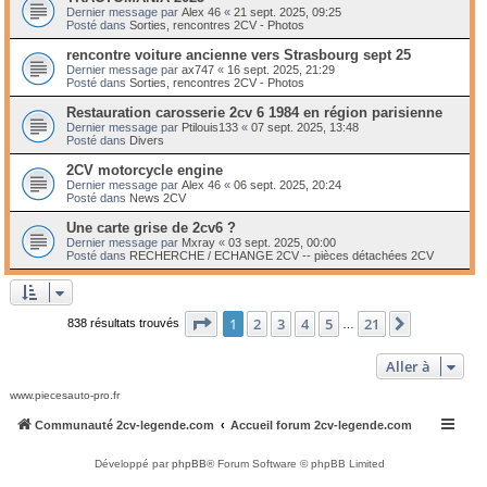
Dernier message par
Alex 46
«
21 sept. 2025, 09:25
Posté dans
Sorties, rencontres 2CV - Photos
rencontre voiture ancienne vers Strasbourg sept 25
Dernier message par
ax747
«
16 sept. 2025, 21:29
Posté dans
Sorties, rencontres 2CV - Photos
Restauration carosserie 2cv 6 1984 en région parisienne
Dernier message par
Ptilouis133
«
07 sept. 2025, 13:48
Posté dans
Divers
2CV motorcycle engine
Dernier message par
Alex 46
«
06 sept. 2025, 20:24
Posté dans
News 2CV
Une carte grise de 2cv6 ?
Dernier message par
Mxray
«
03 sept. 2025, 00:00
Posté dans
RECHERCHE / ECHANGE 2CV -- pièces détachées 2CV
Page
1
sur
21
1
2
3
4
5
21
Suivante
838 résultats trouvés
…
Aller à
www.piecesauto-pro.fr
Communauté 2cv-legende.com
Accueil forum 2cv-legende.com
Développé par
phpBB
® Forum Software © phpBB Limited